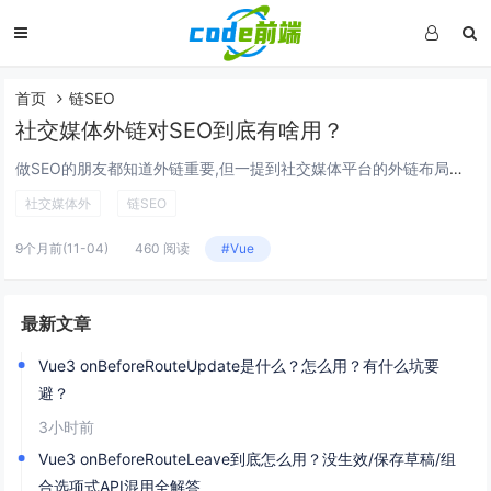
首页
链SEO
社交媒体外链对SEO到底有啥用？
做SEO的朋友都知道外链重要,但一提到社交媒体平台的外链布局，不少人犯难：社交平台的链接大多是nofollow，到底有没有用？发了内容没人点咋办？不同平台咋选才不白忙活？今天就把社交媒体SEO外链的实用技巧拆明白，从价值到操作一步一步讲透。...
社交媒体外
链SEO
9个月前
(11-04)
460 阅读
#Vue
最新文章
Vue3 onBeforeRouteUpdate是什么？怎么用？有什么坑要
避？
3小时前
Vue3 onBeforeRouteLeave到底怎么用？没生效/保存草稿/组
合选项式API混用全解答