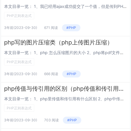
本文目录一览： 1、我已经用ajax成功提交了一个值，但是传到PHP文件时，不知道怎么返回才能输出这个PHP变量，如图 2、用jquery的ajax怎么传递js得到的变量，传递到php页面 3、如何在同一个PHP页面，通过ajax把...
PHP正则表达式
3年前
(2023-09-30)
671 阅读
#PHP
php写的图片压缩类（php上传图片压缩）
本文目录一览： 1、php 怎么压缩图片的大小 2、php将pdf文件格式转换成图片，并压缩 3、php 图片压缩显示 4、PHP等比例压缩图片的实例代码 php 怎么压缩图片的大小 php 压缩图片的大小：?php$im =...
PHP正则表达式
3年前
(2023-09-30)
666 阅读
#PHP
php传值与传引用的区别（php传值和传引用区别）
本文目录一览： 1、php里传值和传引用有什么区别 2、php中传值与传引用的区别? 3、PHP 中传值与传引用有什么区别 php里传值和传引用有什么区别 传值：是把实参的值赋值给形参，那么对形参的修改，不会影响实参的值。传引用：...
PHP正则表达式
3年前
(2023-09-30)
703 阅读
#PHP