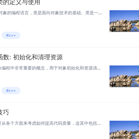
类的定义与使用
一、什么是类 C++是一种面向对象的编程语言，类是面向对象技术的基础。类是一种自定义的数据类型，它描述了一组具有相同属性和行为的对象。类包含了数据成员和成员函数。数据成员是对象的属性，成员函数是对象的行为。在C++中，类通常定义在一个头文...
#c++
函数: 初始化和清理资源
构造函数和析构函数是面向对象编程中非常重要的概念，用于对象初始化和资源清理。在C++中，每个对象都有一个构造函数和一个析构函数，它们在对象的创建和销毁时分别被调用。 一、构造函数 构造函数在对象创建时被调用，主要用于对象的初始化工作。C+...
#c++
技巧
在编写代码的过程中，我们需要从各个方面来考虑如何提高代码质量，这其中包括代码的可读性、易于维护性、稳定性等等因素。以下将从代码注释、变量命名、函数设计、异常处理和代码测试五个方面来讲述如何提高代码质量。 一、注释的作用和规范 注释是编写...