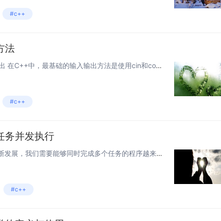
#c++
方法
一、使用cin和cout进行输入输出 在C++中，最基础的输入输出方法是使用cin和cout。它们的执行效率通常比较高，对于大部分简单的输入输出任务，也非常方便快捷。 #include using namespace std; in...
#c++
任务并发执行
一、引言 随着计算机技术的不断发展，我们需要能够同时完成多个任务的程序越来越多。使用多任务并发执行是一种高效的方式，它能够充分利用多核处理器的性能。在C++中，我们可以使用线程来实现多任务并发执行。本文将介绍如何使用C++线程实现多任务并发...
#c++