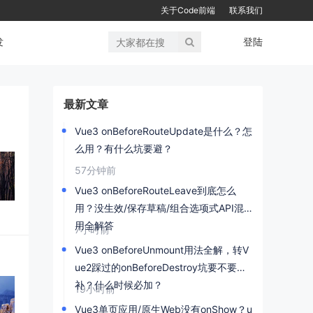
关于Code前端
联系我们
发
登陆
最新文章
Vue3 onBeforeRouteUpdate是什么？怎
么用？有什么坑要避？
57分钟前
Vue3 onBeforeRouteLeave到底怎么
用？没生效/保存草稿/组合选项式API混
用全解答
7小时前
Vue3 onBeforeUnmount用法全解，转V
ue2踩过的onBeforeDestroy坑要不要
补？什么时候必加？
19小时前
Vue3单页应用/原生Web没有onShow？u