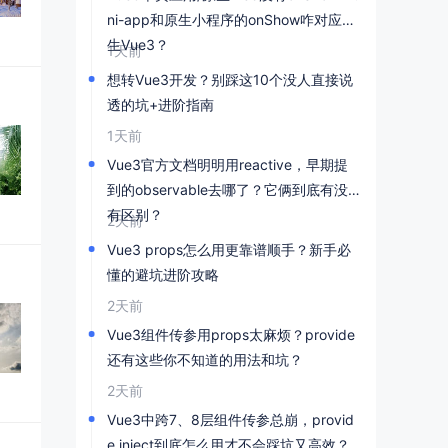
ni-app和原生小程序的onShow咋对应原
生Vue3？
1天前
想转Vue3开发？别踩这10个没人直接说
透的坑+进阶指南
1天前
Vue3官方文档明明用reactive，早期提
到的observable去哪了？它俩到底有没
有区别？
2天前
Vue3 props怎么用更靠谱顺手？新手必
懂的避坑进阶攻略
2天前
Vue3组件传参用props太麻烦？provide
还有这些你不知道的用法和坑？
2天前
Vue3中跨7、8层组件传参总崩，provid
e inject到底怎么用才不会踩坑又高效？