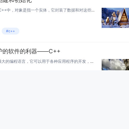
创建和初始化
一、C++对象的概念和定义 在C++中，对象是指一个实体，它封装了数据和对这些数据进行操作的方法。在面向对象编程中，对象是类的实例化。通常，类定义了对象的属性和方法。类是一种数据结构，它定义了一个对象的属性和方法。在C++中，一个类由数据...
#c++
的软件的利器——C++
C++是一种高效、灵活和功能强大的编程语言，它可以用于各种应用程序的开发，包括游戏、操作系统、数据库程序以及各种嵌入式设备和移动应用程序。这种语言的独特之处在于其强大的性能、灵活性和可维护性。 一、高效性 C++具有高度的效率和性能，这是...
#c++
像处理算法
一、图像处理算法介绍 图像处理算法是指一系列对图像进行处理的数学方法，可用于对图像进行增强、分割、特征提取等操作。在工业、医疗、安防等领域，图像处理算法具有广泛应用。 C++作为一种高效的编程语言，常被应用于图像处理算法的编写。接下来将...