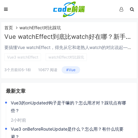
首页
watchEffect对比踩坑
Vue watchEffect到底比watch好在哪？新手应该怎么用不踩坑？
要搞懂Vue watchEffect，得先从它和老熟人watch的对比说起——很多新手刚接触Composition API时，会觉得这俩都是“监听数据变化做事”的API，用哪个都行，但其实场景完全不一样，甚至可以说没有直接的“谁替代谁”关系...
Vue3 watchEffect
watchEffect对比踩坑
3个月前
(05-18)
10677 阅读
#Vue
最新文章
Vue3的onUpdated钩子是干嘛的？怎么用才对？踩坑点有哪
些？
2小时前
Vue3 onBeforeRouteUpdate是什么？怎么用？有什么坑要
避？