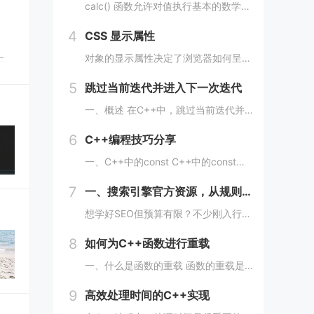
calc() 函数允许对值执行基本的数学运算，当需要对长值进行百分比加法或减法时特别有用。 div { max-width: calc(80% - 100px) }它的工作原理是这样的： div { max-width: calc(...
4
CSS 显示属性
对象的显示属性决定了浏览器如何呈现它。 这是一个非常重要的属性，并且可能具有您可以使用的最多值。 这些值包括： blockinlinenonecontentsflowflow-roottable（以及所有那些table-*）fle...
5
跳过当前迭代并进入下一次迭代
一、概述 在C++中，跳过当前迭代并进入下一次迭代可以使用continue语句来实现。当循环遇到continue语句时，将会立即转到下一次循环的开始处，而不执行当前循环中剩余的代码。 通常情况下，continue语句用于在循环中处理特定的情...
6
C++编程技巧分享
一、C++中的const C++中的const限定符可以用于变量、函数参数、函数返回类型等多种情况。使用const限定符可以使代码更加安全、简洁、易于维护。 1、 const变量 const变量在定义后就不能被修改，这使得代码更加安全...
7
一、搜索引擎官方资源，从规则制定者那学底层逻辑
想学好SEO但预算有限？不少刚入行或想转行做SEO的朋友，都在找免费又靠谱的学习渠道，毕竟SEO知识更新快，花钱买课怕踩坑，不如先从免费资源入手，把基础打牢、摸清行业逻辑再进阶，今天就拆透几个「免费学SEO不踩雷」的平台，不管你是纯新手、有...
8
如何为C++函数进行重载
一、什么是函数的重载 函数的重载是指在同一作用域下，可以定义多个同名函数，但是这些同名函数的参数列表必须不同。参数的不同可以是数量上的不同、类型上的不同、顺序上的不同等，只要这些函数的参数列表不完全一致即可。 二、如何实现函数的重载 1...
9
高效处理时间的C++实现