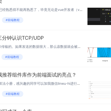
架
引言 脚手架是什么，相信各位已经熟悉得不能再熟悉了，毕竟无论是vue开发者（vue-cli）还是react（create-react-app）开发者，他们都有各自的脚手架，个人虽是用react更多，但不得不说是更喜欢vue-cli的，...
#前端教程
分钟认识TCP/UDP
互联网中的数据是通过数据包来传输的。如果发送的数据很大，那么该数据就会被拆分为很多小数据包来传输 IP 目的 把数据包送达目的主机 是什么 数据包要在网上进行传输，就要符合网际协议（Internet Protocol，简称IP）标准。...
#前端教程
我推荐组件库作为前端面试的亮点？
图解算法小册 最近整理了一本算法小册，感兴趣的同学可以加我微信linwu-hi进行获取 前言 在上一篇作为面试官，为什么我推荐微前端作为前端面试的亮点？反馈效果不错，我接着出第二篇组件库专题，主要是我选择的方向，前端同学都可以很...
#前端教程