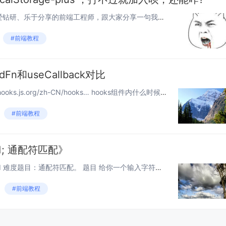
大家好，我是苏先生，一名热爱钻研、乐于分享的前端工程师，跟大家分享一句我很喜欢的话：人活着，其实就是一种心态，你若觉得快乐，幸福便无处不在 github与好文 TypeScript知识点和99个类型体操-专栏-每周更新 vue...
#前端教程
edFn和useCallback对比
useMemoizedFn文档地址：ahooks.js.org/zh-CN/hooks… hooks组件内什么时候会更新自定义函数 在 React 中，自定义的 Hooks 内部的函数在以下常见的几种情况下会被重新赋值，导致更新引用：...
#前端教程
1; 通配符匹配》
今天我们看一道 leetcode hard 难度题目：通配符匹配。 题目 给你一个输入字符串 (s) 和一个字符模式 (p) ，请你实现一个支持 '?' 和 '*' 匹配规则的通配符匹配： '?' 可以匹配任何单个字符。 '*' 可...
#前端教程