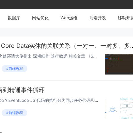
数据库
网站优化
Web运维
前端开发
移动开
SwiftUI入门 &#8211; Core Data实体
置顶 菜鸟入门笔记，如有谬误之处还请大佬指出 深耕细作 笃行致远 相关文章 《SwiftUI入门 – Core Data初探与实践》 《SwiftUI入门 – Core Data包装器@FetchRequest的排序、筛选和...
#前端教程
从理解到精通事件循环
前言 什么是事件循环/EventLoop？EventLoop JS 代码的执行分为同步任务代码和异步任务代码当碰到同步代码时，直接在执行栈中执行,当碰到异步任务并且时机符合时（例如定时器的时间到了），就把异步代码添加到任务队列中当执行...
#前端教程