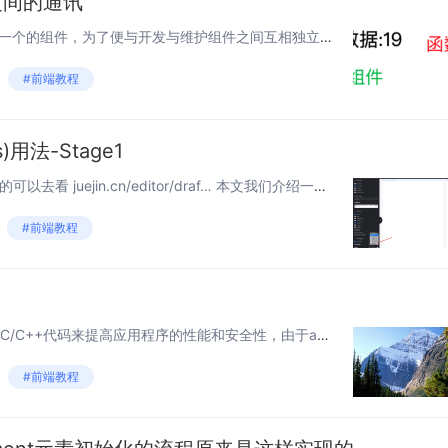
之间的通讯
?组件化：把一个项目拆成一个一个的组件，为了便与开发与维护组件之间互相独立且封闭，一般而言，每个组件只能使用自己的数据（组件状态私有）。如果组件之间相互传参怎么办？ 那么就要考虑组件之间的通讯。 props基本使用...
#前端教程
s)用法-Stage1
这里就不介绍修饰器了, 感兴趣的可以去看 juejin.cn/editor/draf… 本文我们介绍一下 修饰器 Stage1 的用法 本文的所有示例都可以通过 Babel在线工具 进行编译后直接运行 注意: 在 Decorators...
#前端教程
Android开发中避免不了会用到C/C++代码来提高应用程序的性能和安全性，由于android开发使用Java代码，这就需要Java与C/C++的相互调用。JNI即是链接Java层与C/C++的桥梁。通过JNI我们可以在Java代码中...
#前端教程