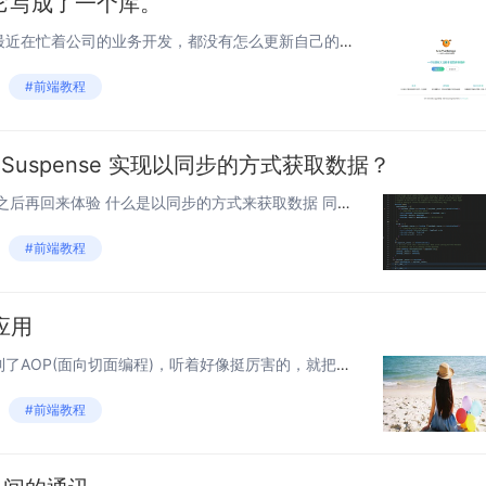
它写成了一个库。
大家好，我是前端小张同学，最近在忙着公司的业务开发，都没有怎么更新自己的学习记录了，借着今天这个机会，就给大家分享一下，我是如何把上一次的弹幕设计，在业余时间写成了一个简单的mini库，对比上次思路设计，这次是进阶版。 弹幕功能： 开启...
#前端教程
过 Suspense 实现以同步的方式获取数据？
同步效果如下 建议大家阅读完之后再回来体验 什么是以同步的方式来获取数据 同步的方式（代码书写层面）来获取数据，其实也是践行代数效应（有兴趣的可以看看我的 践行代数效应的 hook 实现）的一种，在这种情况下，我们不必关心数据是怎么...
#前端教程
应用
最近在学代码优化的时候，看到了AOP(面向切面编程)，听着好像挺厉害的，就把他记录了下来 什么是AOP 面向对象的特点是继承、多态和封装。而封装就要求将功能分散到不同的对象中去，这在软件设计中往往称为职责分配。实际上也就是说，让不同的...
#前端教程