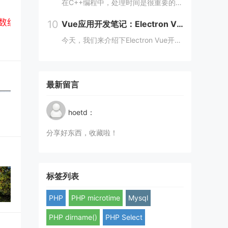
在C++编程中，处理时间是很重要的一环。而对于大规模问题，如数据处理、机器学习、计算机视觉等领域，时间的效率更是至关重要。本文将从多个方面阐述如何在C++编程中高效处理时间。 一、使用STL算法 STL（标准模板库）是C++的一个重要部分...
10
Vue应用开发笔记：Electron Vue开发的实际应用案例
今天，我们来介绍下Electron Vue开发的实际应用案例，一起往下学习吧！开头：Electron Vue开发的实际应用案例随着移动互联网的不断普及，桌面应用程序的需求也越来越多。而Electron Vue作为一种基于JavaScript...
最新留言
hoetd：
分享好东西，收藏啦！
标签列表
PHP
PHP microtime
Mysql
PHP dirname()
PHP Select