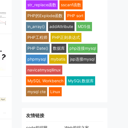
str_replace函数
sscanf函数
PHP的Explode函数
PHP sort
in_array()
addAttribute
MD5值
PHP工程师
PHP正则表达式
PHP Date()
数据库
php连接mysql
phpmysql
mybatis
jsp连接mysql
navicatmysqllinux
MySQL Workbench
MySQL数据库
mysql cte
Linux
友情链接
code前端网
Web前端之家