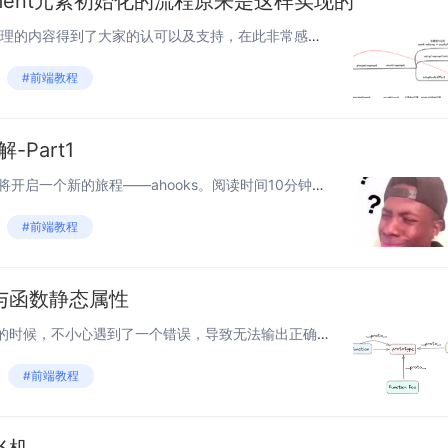
ement元素初始化的流程原来是这样实现的
前言 上一篇博客vue3响应式原理的内容得到了大家的认可以及支持，在此非常感谢家人们,希望能为大家更多地输出自己所学的知识! 最近在学习vue3中runtime-core 运行时的源码，对vue3对组件以及dom元素初始化的流程有了全...
#前端教程
-Part1
hello，我是海海 从这一期我们将开启一个新的旅程——ahooks。阅读时间10分钟。 由于ahooks内容比较多，我将拆分成几个章节，本期我们先从整体的角度认识ahooks，并讲解比较简单的“开发”hooks和“生命周期”hook...
#前端教程
type与函数静态属性
背景 今天在写一个柯里化函数的时候，不小心遇到了一个错误，导致无法输出正确结果，代码如下： function curry(...args) { function _adder(...args2) { args.push(.....
#前端教程