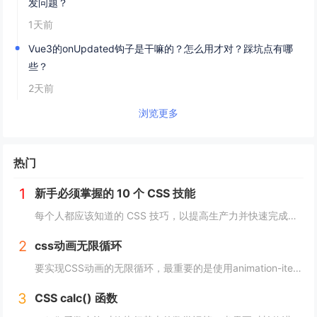
发问题？
1天前
Vue3的onUpdated钩子是干嘛的？怎么用才对？踩坑点有哪
些？
2天前
浏览更多
热门
1
新手必须掌握的 10 个 CSS 技能
每个人都应该知道的 CSS 技巧，以提高生产力并快速完成项目。 这里我为初学者收集了10个简单且必须知道的秘诀。 重置.css 某些浏览器对每个元素应用不同的样式，因此最好首先休息一下 CSS。 body, div, h1,h2,...
2
css动画无限循环
要实现CSS动画的无限循环，最重要的是使用animation-iteration-count属性，将其设置为infinite，继续动画就会循环播放。 栗子 CSS动画效果无限循环放大缩小 HTML： <image class="a...
3
CSS calc() 函数