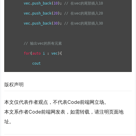
    vec
.
push_back
(
10
);
// 在vec的尾部插入10
    vec
.
push_back
(
20
);
// 在vec的尾部插入20
    vec
.
push_back
(
30
);
// 在vec的尾部插入30
// 输出vec的所有元素
for
(
auto
 i 
:
 vec
){
        cout 
版权声明
本文仅代表作者观点，不代表Code前端网立场。
本文系作者Code前端网发表，如需转载，请注明页面地
址。