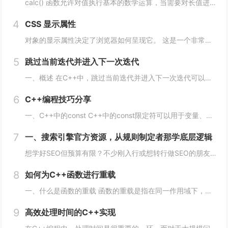
calc() 函数允许对值执行基本的数学运算，当需要对长值进行百分比加法或减法时特别有用。 div { max-width: calc(80% - 100px) }它的工作原理是这样的： div { max-width: calc(...
4
CSS 显示属性
对象的显示属性决定了浏览器如何呈现它。 这是一个非常重要的属性，并且可能具有您可以使用的最多值。 这些值包括： blockinlinenonecontentsflowflow-roottable（以及所有那些table-*）fle...
5
跳过当前迭代并进入下一次迭代
一、概述 在C++中，跳过当前迭代并进入下一次迭代可以使用continue语句来实现。当循环遇到continue语句时，将会立即转到下一次循环的开始处，而不执行当前循环中剩余的代码。 通常情况下，continue语句用于在循环中处理特定的情...
6
C++编程技巧分享
一、C++中的const C++中的const限定符可以用于变量、函数参数、函数返回类型等多种情况。使用const限定符可以使代码更加安全、简洁、易于维护。 1、 const变量 const变量在定义后就不能被修改，这使得代码更加安全...
7
一、搜索引擎官方资源，从规则制定者那学底层逻辑
想学好SEO但预算有限？不少刚入行或想转行做SEO的朋友，都在找免费又靠谱的学习渠道，毕竟SEO知识更新快，花钱买课怕踩坑，不如先从免费资源入手，把基础打牢、摸清行业逻辑再进阶，今天就拆透几个「免费学SEO不踩雷」的平台，不管你是纯新手、有...
8
如何为C++函数进行重载
一、什么是函数的重载 函数的重载是指在同一作用域下，可以定义多个同名函数，但是这些同名函数的参数列表必须不同。参数的不同可以是数量上的不同、类型上的不同、顺序上的不同等，只要这些函数的参数列表不完全一致即可。 二、如何实现函数的重载 1...
9
高效处理时间的C++实现