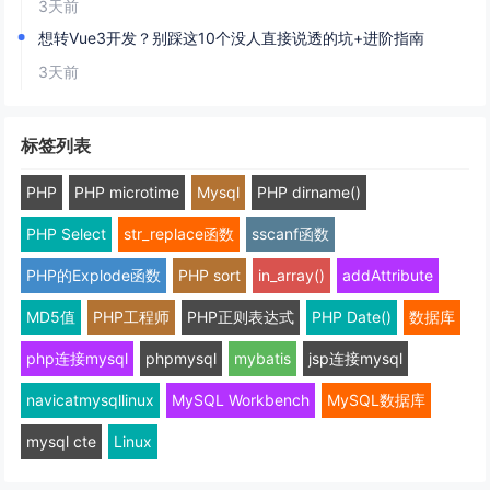
3天前
想转Vue3开发？别踩这10个没人直接说透的坑+进阶指南
3天前
标签列表
PHP
PHP microtime
Mysql
PHP dirname()
PHP Select
str_replace函数
sscanf函数
PHP的Explode函数
PHP sort
in_array()
addAttribute
MD5值
PHP工程师
PHP正则表达式
PHP Date()
数据库
php连接mysql
phpmysql
mybatis
jsp连接mysql
navicatmysqllinux
MySQL Workbench
MySQL数据库
mysql cte
Linux