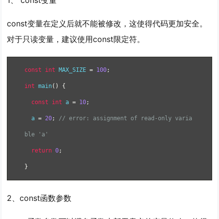
1、 const变量
const变量在定义后就不能被修改，这使得代码更加安全。
对于只读变量，建议使用const限定符。
const
int
 MAX_SIZE 
=
100
;
int
 main
()
{
const
int
 a 
=
10
;
  a 
=
20
;
// error: assignment of read-only varia
ble 'a'
return
0
;
}
2、const函数参数