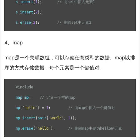
s
.
insert
(
1
);
// 向set中插入元素1
s
.
insert
(
2
);
s
.
erase
(
2
);
// 删除set中元素2
4、map
map是一个关联数组，可以存储任意类型的数据。map以排
序的方式存储数据，每个元素是一个键值对。
#include
map mp
;
// 定义一个空的map
mp
[
"hello"
]
=
1
;
// 向map中插入一个键值对
mp
.
insert
(
pair
(
"world"
,
2
));
mp
.
erase
(
"hello"
);
// 删除map中键为hello的元素