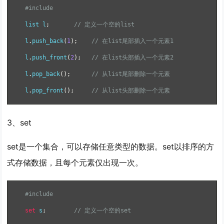
#include
list l
;
// 定义一个空的list
l
.
push_back
(
1
);
// 在list尾部插入一个元素1
l
.
push_front
(
2
);
// 在list头部插入一个元素2
l
.
pop_back
();
// 从list尾部删除一个元素
l
.
pop_front
();
// 从list头部删除一个元素
3、set
set是一个集合，可以存储任意类型的数据。set以排序的方
式存储数据，且每个元素仅出现一次。
#include
set
 s
;
// 定义一个空的set