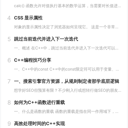
calc() 函数允许对值执行基本的数学运算，当需要对长值进行百分比加法或减法时特别有用。 div { max-width: calc(80% - 100px) }它的工作原理是这样的： div { max-width: calc(...
4
CSS 显示属性
对象的显示属性决定了浏览器如何呈现它。 这是一个非常重要的属性，并且可能具有您可以使用的最多值。 这些值包括： blockinlinenonecontentsflowflow-roottable（以及所有那些table-*）fle...
5
跳过当前迭代并进入下一次迭代
一、概述 在C++中，跳过当前迭代并进入下一次迭代可以使用continue语句来实现。当循环遇到continue语句时，将会立即转到下一次循环的开始处，而不执行当前循环中剩余的代码。 通常情况下，continue语句用于在循环中处理特定的情...
6
C++编程技巧分享
一、C++中的const C++中的const限定符可以用于变量、函数参数、函数返回类型等多种情况。使用const限定符可以使代码更加安全、简洁、易于维护。 1、 const变量 const变量在定义后就不能被修改，这使得代码更加安全...
7
一、搜索引擎官方资源，从规则制定者那学底层逻辑
想学好SEO但预算有限？不少刚入行或想转行做SEO的朋友，都在找免费又靠谱的学习渠道，毕竟SEO知识更新快，花钱买课怕踩坑，不如先从免费资源入手，把基础打牢、摸清行业逻辑再进阶，今天就拆透几个「免费学SEO不踩雷」的平台，不管你是纯新手、有...
8
如何为C++函数进行重载
一、什么是函数的重载 函数的重载是指在同一作用域下，可以定义多个同名函数，但是这些同名函数的参数列表必须不同。参数的不同可以是数量上的不同、类型上的不同、顺序上的不同等，只要这些函数的参数列表不完全一致即可。 二、如何实现函数的重载 1...
9
高效处理时间的C++实现