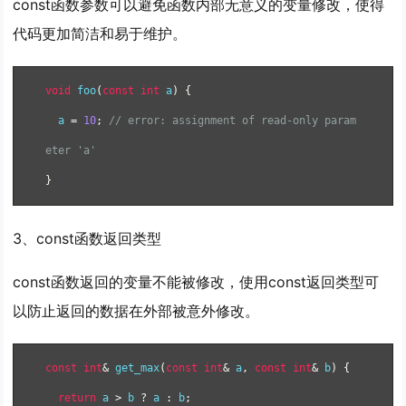
const函数参数可以避免函数内部无意义的变量修改，使得
代码更加简洁和易于维护。
void
 foo
(
const
int
 a
)
{
  a 
=
10
;
// error: assignment of read-only param
eter 'a'
}
3、const函数返回类型
const函数返回的变量不能被修改，使用const返回类型可
以防止返回的数据在外部被意外修改。
const
int
&
 get_max
(
const
int
&
 a
,
const
int
&
 b
)
{
return
 a 
>
 b 
?
 a 
:
 b
;