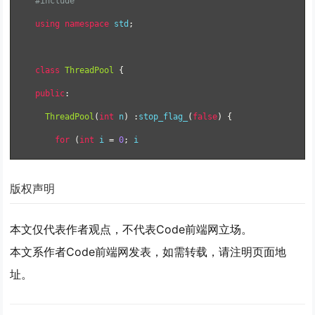
#include
using
namespace
 std
;
class
ThreadPool
{
public
:
ThreadPool
(
int
 n
)
:
stop_flag_
(
false
)
{
for
(
int
 i 
=
0
;
 i 
版权声明
本文仅代表作者观点，不代表Code前端网立场。
本文系作者Code前端网发表，如需转载，请注明页面地
址。