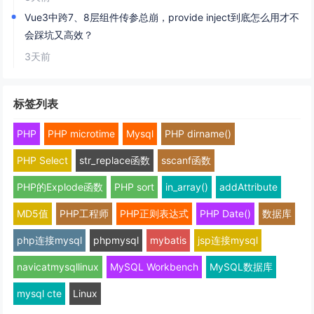
Vue3中跨7、8层组件传参总崩，provide inject到底怎么用才不
会踩坑又高效？
3天前
标签列表
PHP
PHP microtime
Mysql
PHP dirname()
PHP Select
str_replace函数
sscanf函数
PHP的Explode函数
PHP sort
in_array()
addAttribute
MD5值
PHP工程师
PHP正则表达式
PHP Date()
数据库
php连接mysql
phpmysql
mybatis
jsp连接mysql
navicatmysqllinux
MySQL Workbench
MySQL数据库
mysql cte
Linux