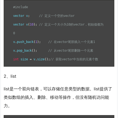
#include
vector v
;
// 定义一个空的vector
vector v
(
10
);
// 定义一个大小为10的vector，初始值都为
0
v
.
push_back
(
1
);
// 在vector尾部插入一个元素1
v
.
pop_back
();
// 从vector尾部删除一个元素
int
 size 
=
 v
.
size
();
// 获取vector中当前的元素个数
2、list
list是一个双向链表，可以存储任意类型的数据。list提供了
类似数组的插入、删除、移动等操作，但没有随机访问能
力。