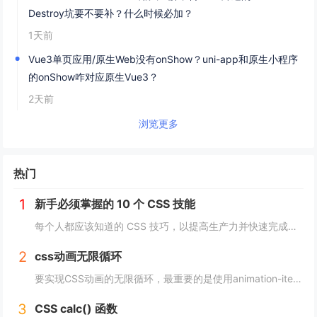
Destroy坑要不要补？什么时候必加？
1天前
Vue3单页应用/原生Web没有onShow？uni-app和原生小程序
的onShow咋对应原生Vue3？
2天前
浏览更多
热门
1
新手必须掌握的 10 个 CSS 技能
每个人都应该知道的 CSS 技巧，以提高生产力并快速完成项目。 这里我为初学者收集了10个简单且必须知道的秘诀。 重置.css 某些浏览器对每个元素应用不同的样式，因此最好首先休息一下 CSS。 body, div, h1,h2,...
2
css动画无限循环
要实现CSS动画的无限循环，最重要的是使用animation-iteration-count属性，将其设置为infinite，继续动画就会循环播放。 栗子 CSS动画效果无限循环放大缩小 HTML： <image class="a...
3
CSS calc() 函数