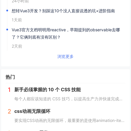
24小时前
想转Vue3开发？别踩这10个没人直接说透的坑+进阶指南
1天前
Vue3官方文档明明用reactive，早期提到的observable去哪
了？它俩到底有没有区别？
2天前
浏览更多
热门
1
新手必须掌握的 10 个 CSS 技能
每个人都应该知道的 CSS 技巧，以提高生产力并快速完成项目。 这里我为初学者收集了10个简单且必须知道的秘诀。 重置.css 某些浏览器对每个元素应用不同的样式，因此最好首先休息一下 CSS。 body, div, h1,h2,...
2
css动画无限循环
要实现CSS动画的无限循环，最重要的是使用animation-iteration-count属性，将其设置为infinite，继续动画就会循环播放。 栗子 CSS动画效果无限循环放大缩小 HTML： <image class="a...