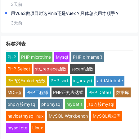
3天前
用Vue3做项目时选Pinia还是Vuex？具体怎么用才顺手？
3天前
标签列表
PHP
PHP microtime
Mysql
PHP dirname()
PHP Select
str_replace函数
sscanf函数
PHP的Explode函数
PHP sort
in_array()
addAttribute
MD5值
PHP工程师
PHP正则表达式
PHP Date()
数据库
php连接mysql
phpmysql
mybatis
jsp连接mysql
navicatmysqllinux
MySQL Workbench
MySQL数据库
mysql cte
Linux