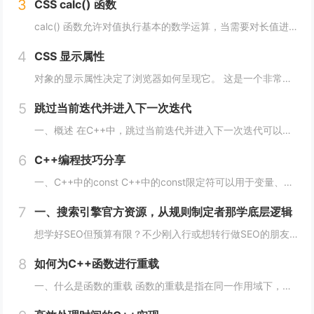
3
CSS calc() 函数
calc() 函数允许对值执行基本的数学运算，当需要对长值进行百分比加法或减法时特别有用。 div { max-width: calc(80% - 100px) }它的工作原理是这样的： div { max-width: calc(...
4
CSS 显示属性
对象的显示属性决定了浏览器如何呈现它。 这是一个非常重要的属性，并且可能具有您可以使用的最多值。 这些值包括： blockinlinenonecontentsflowflow-roottable（以及所有那些table-*）fle...
5
跳过当前迭代并进入下一次迭代
一、概述 在C++中，跳过当前迭代并进入下一次迭代可以使用continue语句来实现。当循环遇到continue语句时，将会立即转到下一次循环的开始处，而不执行当前循环中剩余的代码。 通常情况下，continue语句用于在循环中处理特定的情...
6
C++编程技巧分享
一、C++中的const C++中的const限定符可以用于变量、函数参数、函数返回类型等多种情况。使用const限定符可以使代码更加安全、简洁、易于维护。 1、 const变量 const变量在定义后就不能被修改，这使得代码更加安全...
7
一、搜索引擎官方资源，从规则制定者那学底层逻辑
想学好SEO但预算有限？不少刚入行或想转行做SEO的朋友，都在找免费又靠谱的学习渠道，毕竟SEO知识更新快，花钱买课怕踩坑，不如先从免费资源入手，把基础打牢、摸清行业逻辑再进阶，今天就拆透几个「免费学SEO不踩雷」的平台，不管你是纯新手、有...
8
如何为C++函数进行重载
一、什么是函数的重载 函数的重载是指在同一作用域下，可以定义多个同名函数，但是这些同名函数的参数列表必须不同。参数的不同可以是数量上的不同、类型上的不同、顺序上的不同等，只要这些函数的参数列表不完全一致即可。 二、如何实现函数的重载 1...