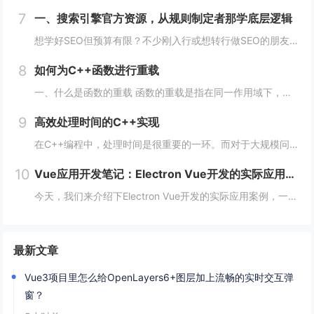
7
一、搜索引擎官方资源，从规则制定者那学底层逻辑
想学好SEO但预算有限？不少刚入行或想转行做SEO的朋友，都在找免费又靠谱的学习渠道，毕竟SEO知识更新快，花钱买课怕踩坑，不如先从免费资源入手，把基础打牢、摸清行业逻辑再进阶，今天就拆透几个「免费学SEO不踩雷」的平台，不管你是纯新手、有...
8
如何为C++函数进行重载
一、什么是函数的重载 函数的重载是指在同一作用域下，可以定义多个同名函数，但是这些同名函数的参数列表必须不同。参数的不同可以是数量上的不同、类型上的不同、顺序上的不同等，只要这些函数的参数列表不完全一致即可。 二、如何实现函数的重载 1...
9
高效处理时间的C++实现
在C++编程中，处理时间是很重要的一环。而对于大规模问题，如数据处理、机器学习、计算机视觉等领域，时间的效率更是至关重要。本文将从多个方面阐述如何在C++编程中高效处理时间。 一、使用STL算法 STL（标准模板库）是C++的一个重要部分...
10
Vue应用开发笔记：Electron Vue开发的实际应用案例
今天，我们来介绍下Electron Vue开发的实际应用案例，一起往下学习吧！开头：Electron Vue开发的实际应用案例随着移动互联网的不断普及，桌面应用程序的需求也越来越多。而Electron Vue作为一种基于JavaScript...
最新文章
Vue3项目里怎么给OpenLayers6+图层加上流畅的实时交互弹
窗？