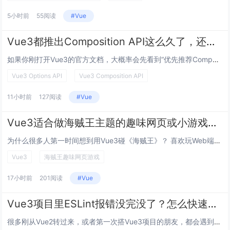
5小时前
55阅读
#Vue
Vue3都推出Composition API这么久了，还有必要学Options API吗？
如果你刚打开Vue3的官方文档，大概率会先看到“优先推荐Composition API”的提示，再加上很多新教程都把重心...
Vue3 Options API
Vue3 Composition API
11小时前
127阅读
#Vue
Vue3适合做海贼王主题的趣味网页或小游戏吗？具体怎么做能快速上手又还原出海的热血感？
为什么很多人第一时间想到用Vue3碰《海贼王》？ 喜欢玩Web端小项目的朋友,不管是新手练手还是老油条摸鱼，总能看到几...
Vue3
海贼王趣味网页游戏
17小时前
201阅读
#Vue
Vue3项目里ESLint报错没完没了？怎么快速配置且不破坏开发节奏？
很多刚从Vue2转过来，或者第一次搭Vue3项目的朋友，都会遇到这个头疼的事：脚手架默认带的ESLint要么一写setu...