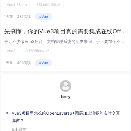
Vue3 ESLint
ESLint快速配置
1天前
337阅读
#Vue
先搞懂，你的Vue3项目真的需要集成在线Office吗？
最近不少做Vue3后台、文档管理系统的朋友来问，手上要加个不用跳转到第三方云盘的在线Office预览/改点错别字的功能，...
Vue3
在线Office集成
1天前
406阅读
#Vue
terry
Vue3项目里怎么给OpenLayers6+图层加上流畅的实时交互
弹窗？
5小时前