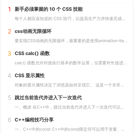
1
新手必须掌握的 10 个 CSS 技能
每个人都应该知道的 CSS 技巧，以提高生产力并快速完成项目。 这里我为初学者收集了10个简单且必须知道的秘诀。 重置.css 某些浏览器对每个元素应用不同的样式，因此最好首先休息一下 CSS。 body, div, h1,h2,...
2
css动画无限循环
要实现CSS动画的无限循环，最重要的是使用animation-iteration-count属性，将其设置为infinite，继续动画就会循环播放。 栗子 CSS动画效果无限循环放大缩小 HTML： <image class="a...
3
CSS calc() 函数
calc() 函数允许对值执行基本的数学运算，当需要对长值进行百分比加法或减法时特别有用。 div { max-width: calc(80% - 100px) }它的工作原理是这样的： div { max-width: calc(...
4
CSS 显示属性
对象的显示属性决定了浏览器如何呈现它。 这是一个非常重要的属性，并且可能具有您可以使用的最多值。 这些值包括： blockinlinenonecontentsflowflow-roottable（以及所有那些table-*）fle...
5
跳过当前迭代并进入下一次迭代
一、概述 在C++中，跳过当前迭代并进入下一次迭代可以使用continue语句来实现。当循环遇到continue语句时，将会立即转到下一次循环的开始处，而不执行当前循环中剩余的代码。 通常情况下，continue语句用于在循环中处理特定的情...
6
C++编程技巧分享
一、C++中的const C++中的const限定符可以用于变量、函数参数、函数返回类型等多种情况。使用const限定符可以使代码更加安全、简洁、易于维护。 1、 const变量 const变量在定义后就不能被修改，这使得代码更加安全...