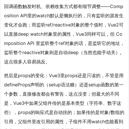
回调函数触发时机、依赖收集方式都有细节调整——Comp
osition API里的watch默认是
懒执行
的，只有监听的源发生
变化才会跑；而监听ref/reactive对象的整个值时，Vue2可
以直接deep watch对象里的属性，Vue3同样可以，但 Co
mposition API 里监听整个ref对象的话，是监听它的地址，
监听整个reactive对象则是自动deep（当然也能手动关）,
这点很多人容易搞反。
然后是props的变化：Vue3里props还是只读的，不管是用
defineProps声明的（setup语法糖）还是setup函数的第一
个参数，直接修改都会有警告，这点没变；但最大的不同
是，Vue3中如果父组件传的是基本类型（字符串、数字这
些），props的响应式是自动挂的；如果传的是对象/数组的
引用，父组件里改引用的属性，子组件不用watch也能看到