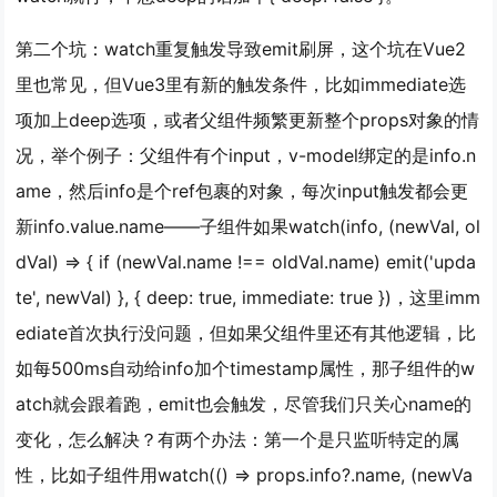
第二个坑：watch重复触发导致emit刷屏，这个坑在Vue2
里也常见，但Vue3里有新的触发条件，比如immediate选
项加上deep选项，或者父组件频繁更新整个props对象的情
况，举个例子：父组件有个input，v-model绑定的是info.n
ame，然后info是个ref包裹的对象，每次input触发都会更
新info.value.name——子组件如果watch(info, (newVal, ol
dVal) => { if (newVal.name !== oldVal.name) emit('upda
te', newVal) }, { deep: true, immediate: true })，这里imm
ediate首次执行没问题，但如果父组件里还有其他逻辑，比
如每500ms自动给info加个timestamp属性，那子组件的w
atch就会跟着跑，emit也会触发，尽管我们只关心name的
变化，怎么解决？有两个办法：第一个是只监听特定的属
性，比如子组件用watch(() => props.info?.name, (newVa