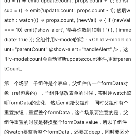
dd = () => emit('update:count', props.count + 1); const
sub = () => emit('update:count', props.count - 1); 然后w
atch：watch(() => props.count, (newVal) => { if (newVal
=== 10) emit('show-alert', '恭喜你数到10啦！') }, { imme
diate: true }); 父组件用v-model的话：<Child v-model:co
unt="parentCount" @show-alert="handleAlert" />，这
里v-model:count会自动监听update:count事件,更新paren
tCount。
第二个场景：子组件是个表单，父组件传一个formData对
象（ref包裹的），子组件修改表单的时候，实时用watch监
听formData的变化，然后emit给父组件，同时父组件有个
重置按钮，重置整个formData，这个场景要注意的是，父
组件重置的时候是替换整个formData.value，所以子组件
的watch要监听整个formData，还要加deep，同时要区分