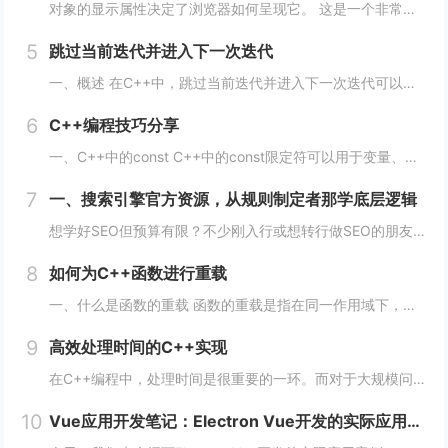
对象的显示属性决定了浏览器如何呈现它。 这是一个非常重要的属性，并且可能具有您可以使用的最多值。 这些值包括： blockinlinenonecontentsflowflow-roottable（以及所有那些table-*）fle...
5
跳过当前迭代并进入下一次迭代
一、概述 在C++中，跳过当前迭代并进入下一次迭代可以使用continue语句来实现。当循环遇到continue语句时，将会立即转到下一次循环的开始处，而不执行当前循环中剩余的代码。 通常情况下，continue语句用于在循环中处理特定的情...
6
C++编程技巧分享
一、C++中的const C++中的const限定符可以用于变量、函数参数、函数返回类型等多种情况。使用const限定符可以使代码更加安全、简洁、易于维护。 1、 const变量 const变量在定义后就不能被修改，这使得代码更加安全...
7
一、搜索引擎官方资源，从规则制定者那学底层逻辑
想学好SEO但预算有限？不少刚入行或想转行做SEO的朋友，都在找免费又靠谱的学习渠道，毕竟SEO知识更新快，花钱买课怕踩坑，不如先从免费资源入手，把基础打牢、摸清行业逻辑再进阶，今天就拆透几个「免费学SEO不踩雷」的平台，不管你是纯新手、有...
8
如何为C++函数进行重载
一、什么是函数的重载 函数的重载是指在同一作用域下，可以定义多个同名函数，但是这些同名函数的参数列表必须不同。参数的不同可以是数量上的不同、类型上的不同、顺序上的不同等，只要这些函数的参数列表不完全一致即可。 二、如何实现函数的重载 1...
9
高效处理时间的C++实现
在C++编程中，处理时间是很重要的一环。而对于大规模问题，如数据处理、机器学习、计算机视觉等领域，时间的效率更是至关重要。本文将从多个方面阐述如何在C++编程中高效处理时间。 一、使用STL算法 STL（标准模板库）是C++的一个重要部分...
10
Vue应用开发笔记：Electron Vue开发的实际应用案例