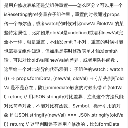
是用户修改表单还是父组件重置——怎么区分？可以用一个
isResetting的ref变量在子组件里，重置的时候通过props
传一个布尔值，或者watch的时候对比newVal和oldVal的某
些特定属性，比如如果oldVal是undefined或者和newVal完
全不一样，就是重置，不触发emit？不对，重置的时候可能
也需要父组件知道，但如果是实时修改表单才触发emit的
话，可以对比oldVal和newVal的差异，或者用防抖函数，
这里给一个对比差异的代码示例： 子组件的watch：watch
(() => props.formData, (newVal, oldVal) => { // 先判断old
Val是不是存在，防止immediate触发的时候出错 if (!oldVa
l) return; // 用JSON.stringify对比差异，注意这个方法只能
对比简单对象，不能对比有函数、Symbol、循环引用的对
象 if (JSON.stringify(newVal) === JSON.stringify(oldVa
l)) return; // 这里判断是不是用户修改的，比如formData