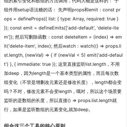
组的索引变化和数组的方法调用，代码大概是这样的： 子
组件用setup语法糖的话： 先声明props和emit：const pr
ops = defineProps({ list: { type: Array, required: true }
}); const emit = defineEmits(['add-default', 'delete-ite
m']); 然后写删除函数：const deleteItem = (index) => em
it('delete-item', index); 然后watch：watch(() => props.li
st.length, (newVal) => { if (newVal < 5) emit('add-defaul
t') }, { immediate: true }); 这里直接监听list.length，不用
加deep，因为length是一个基本类型的属性，而且每次数
组变化（不管是增删改元素还是修改长度），length都会变
吗？不对，修改元素不会变length，哦对，所以这个场景要
监听的是数组的长度，所以直接() => props.list.length就
行，如果是监听数组的元素变化,就加deep。
组合这三个工具的核心原则