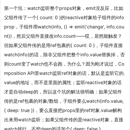
第一个坑：watch监听整个props对象，emit没反应，比如
父组件传了一个{ count: 0 }的reactive对象给子组件的info
prop，子组件用watch(info, () => emit('change', info.cou
nt))，然后父组件直接改info.count——哎，居然能触发？
但如果父组件传的是用ref包裹的{ count: 0 }，子组件直接
watch(info)的话，除非父组件把整个info.value替换掉，否
则count变了watch也不会跑，为什么？因为刚才说过，Co
mposition API里watch监听ref对象的话，默认是监听它的.
value的地址，而不是里面的属性；监听reactive对象的话
才是自动deep的，所以这个坑的解法很明确：如果父组件
传的是ref包裹的对象/数组，子组件要么watch(info.value,
{ deep: true })，要么直接把props里的ref对象.value解构
出来用watch监听；如果父组件传的是reactive对象，直接
watch就行，不想deep的话加个{ deep: false }。