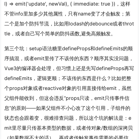
l) => emit('update', newVal), { immediate: true })，这样
不管info里加多少其他属性，只有name变了才会触发；第
二个是加个防抖节流，比如用lodash的debounce或者throt
tle，或者自己写个简单的防抖函数,避免高频触发。
第三个坑：setup语法糖里defineProps和defineEmits的顺
序搞混，或者emit里传了不该传的东西？顺序其实没问题，
Vue3的编译器会处理，但习惯上还是先写defineProps再写
defineEmits，逻辑更顺；不该传的东西是什么？比如把整
个props对象或者reactive对象的引用直接传给emit，虽然
父组件能收到，但这会违反“props只读，emit只传事件信
息”的原则——如果父组件不小心改了这个引用，子组件的
状态也会跟着变，很难排查问题，所以这个坑的解法是：e
mit里尽量只传基本类型的数据，或者传对象/数组的深拷贝
（如果数据不大的话），再或者传触发事件需要的必要信