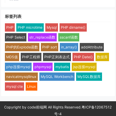
标签列表
PHP
PHP microtime
Mysql
PHP dirname()
PHP Select
str_replace函数
sscanf函数
PHP的Explode函数
PHP sort
in_array()
addAttribute
MD5值
PHP工程师
PHP正则表达式
PHP Date()
数据库
php连接mysql
phpmysql
mybatis
jsp连接mysql
navicatmysqllinux
MySQL Workbench
MySQL数据库
mysql cte
Linux
Copyright by
code前端网
All Rights Reserved.
粤ICP备12067512
号-4