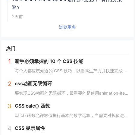
避？
2天前
浏览更多
热门
1
新手必须掌握的 10 个 CSS 技能
每个人都应该知道的 CSS 技巧，以提高生产力并快速完成项目。 这里我为初学者收集了10个简单且必须知道的秘诀。 重置.css 某些浏览器对每个元素应用不同的样式，因此最好首先休息一下 CSS。 body, div, h1,h2,...
2
css动画无限循环
要实现CSS动画的无限循环，最重要的是使用animation-iteration-count属性，将其设置为infinite，继续动画就会循环播放。 栗子 CSS动画效果无限循环放大缩小 HTML： <image class="a...
3
CSS calc() 函数
calc() 函数允许对值执行基本的数学运算，当需要对长值进行百分比加法或减法时特别有用。 div { max-width: calc(80% - 100px) }它的工作原理是这样的： div { max-width: calc(...
4
CSS 显示属性