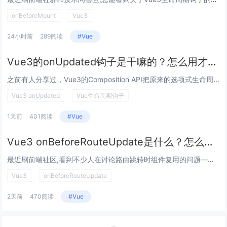
onBeforeMount
Vue3
24小时前
289阅读
#Vue
Vue3的onUpdated钩子是干嘛的？怎么用才对？踩坑点有哪些？
之前有人分享过，Vue3的Composition API把原来的选项式生命周期打散成独立的钩子函数后，大家经常会把onM...
Vue3 onUpdated
Vue生命周期钩子
1天前
401阅读
#Vue
Vue3 onBeforeRouteUpdate是什么？怎么用？有什么坑要避？
最近刷前端社区,看到不少人在讨论路由跳转时组件复用的问题——比如从“用户详情页/1”跳到“用户详情页/2”，页面参数变了...
Vue3
onBeforeRouteUpdate
2天前
470阅读
#Vue