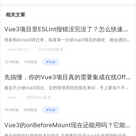
相关文章
Vue3项目里ESLint报错没完没了？怎么快速配置且不破坏开发节奏？
很多刚从Vue2转过来，或者第一次搭Vue3项目的朋友，都会遇到这个头疼的事：脚手架默认带的ESLint要么一写setu...
Vue3 ESLint
ESLint快速配置
12小时前
140阅读
#Vue
先搞懂，你的Vue3项目真的需要集成在线Office吗？
最近不少做Vue3后台、文档管理系统的朋友来问，手上要加个不用跳转到第三方云盘的在线Office预览/改点错别字的功能，...
Vue3
在线Office集成
18小时前
208阅读
#Vue
Vue3的onBeforeMount现在还能用吗？它能解决什么实际开发问题？
最近刷前端社群和技术问答区,总能看到关于Vue3生命周期钩子的讨论——有人说Vue3主推Composition API后...