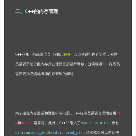
二、
C
++的内存管理
C
++不像一些高级语言（例如
Java
）会自动进行内存管理，程序
员需要手动分配内存并在使用完后进行释放。这意味着
C
++程序员
需要更加谨慎地考虑内存管理的问题。
为了避免内存泄漏和野指针等问题，
C
++程序员需要合理地使用
ne
w
和
delete
运算符。此外，
C
++
11
引入了
smart pointer
，例如
std
::
unique_ptr
和
std
::
shared_ptr
，这些指针可以自动进