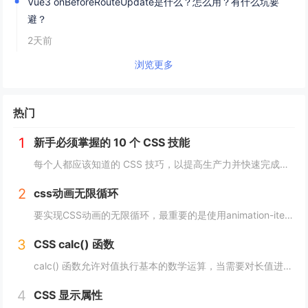
Vue3 onBeforeRouteUpdate是什么？怎么用？有什么坑要
避？
2天前
浏览更多
热门
1
新手必须掌握的 10 个 CSS 技能
每个人都应该知道的 CSS 技巧，以提高生产力并快速完成项目。 这里我为初学者收集了10个简单且必须知道的秘诀。 重置.css 某些浏览器对每个元素应用不同的样式，因此最好首先休息一下 CSS。 body, div, h1,h2,...
2
css动画无限循环
要实现CSS动画的无限循环，最重要的是使用animation-iteration-count属性，将其设置为infinite，继续动画就会循环播放。 栗子 CSS动画效果无限循环放大缩小 HTML： <image class="a...
3
CSS calc() 函数
calc() 函数允许对值执行基本的数学运算，当需要对长值进行百分比加法或减法时特别有用。 div { max-width: calc(80% - 100px) }它的工作原理是这样的： div { max-width: calc(...
4
CSS 显示属性