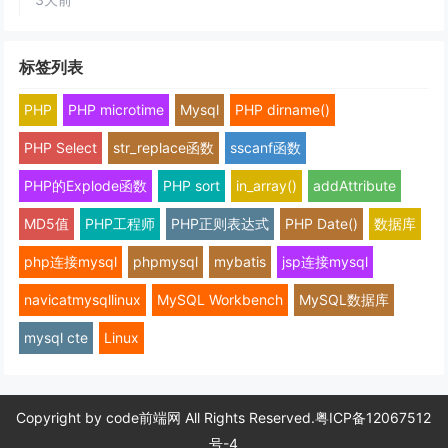
标签列表
PHP
PHP microtime
Mysql
PHP dirname()
PHP Select
str_replace函数
sscanf函数
PHP的Explode函数
PHP sort
in_array()
addAttribute
MD5值
PHP工程师
PHP正则表达式
PHP Date()
数据库
php连接mysql
phpmysql
mybatis
jsp连接mysql
navicatmysqllinux
MySQL Workbench
MySQL数据库
mysql cte
Linux
Copyright by
code前端网
All Rights Reserved.
粤ICP备12067512
号-4