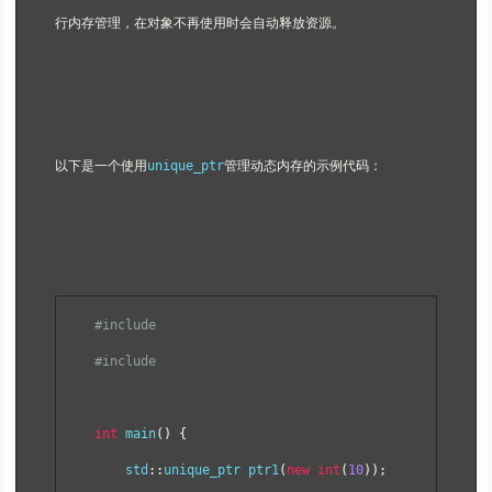
行内存管理，在对象不再使用时会自动释放资源。
以下是一个使用
unique_ptr
管理动态内存的示例代码：
#include
#include
int
 main
()
{
    std
::
unique_ptr ptr1
(
new
int
(
10
));