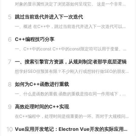
对象的显示属性决定了浏览器如何呈现它。 这是一个非常重要的属性，并且可能具有您可以使用的最多值。 这些值包括： blockinlinenonecontentsflowflow-roottable（以及所有那些table-*）fle...
5
跳过当前迭代并进入下一次迭代
一、概述 在C++中，跳过当前迭代并进入下一次迭代可以使用continue语句来实现。当循环遇到continue语句时，将会立即转到下一次循环的开始处，而不执行当前循环中剩余的代码。 通常情况下，continue语句用于在循环中处理特定的情...
6
C++编程技巧分享
一、C++中的const C++中的const限定符可以用于变量、函数参数、函数返回类型等多种情况。使用const限定符可以使代码更加安全、简洁、易于维护。 1、 const变量 const变量在定义后就不能被修改，这使得代码更加安全...
7
一、搜索引擎官方资源，从规则制定者那学底层逻辑
想学好SEO但预算有限？不少刚入行或想转行做SEO的朋友，都在找免费又靠谱的学习渠道，毕竟SEO知识更新快，花钱买课怕踩坑，不如先从免费资源入手，把基础打牢、摸清行业逻辑再进阶，今天就拆透几个「免费学SEO不踩雷」的平台，不管你是纯新手、有...
8
如何为C++函数进行重载
一、什么是函数的重载 函数的重载是指在同一作用域下，可以定义多个同名函数，但是这些同名函数的参数列表必须不同。参数的不同可以是数量上的不同、类型上的不同、顺序上的不同等，只要这些函数的参数列表不完全一致即可。 二、如何实现函数的重载 1...
9
高效处理时间的C++实现
在C++编程中，处理时间是很重要的一环。而对于大规模问题，如数据处理、机器学习、计算机视觉等领域，时间的效率更是至关重要。本文将从多个方面阐述如何在C++编程中高效处理时间。 一、使用STL算法 STL（标准模板库）是C++的一个重要部分...
10
Vue应用开发笔记：Electron Vue开发的实际应用案例