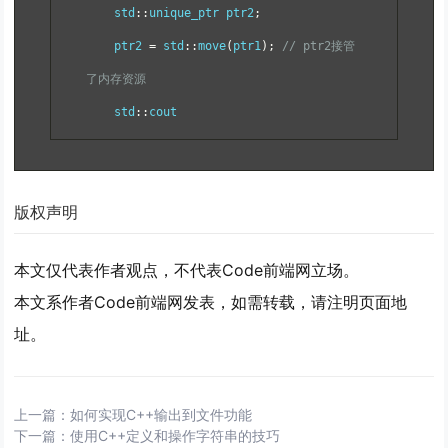
    std
::
unique_ptr ptr2
;
    ptr2 
=
 std
::
move
(
ptr1
);
// ptr2接管
了内存资源
    std
::
cout 
版权声明
本文仅代表作者观点，不代表Code前端网立场。
本文系作者Code前端网发表，如需转载，请注明页面地
址。
上一篇：
如何实现C++输出到文件功能
下一篇：
使用C++定义和操作字符串的技巧