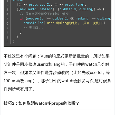
watch
(
[()
=>
 props
.
userId
,
()
=>
 props
.
lang
],
([
newUserId
,
 newLang
],
[
oldUserId
,
 oldLang
])
=>
{
// 只有当两个都变了的时候才触发
if
(
newUserId 
!==
 oldUserId 
&&
 newLang 
!==
 oldLang
)
      console
.
log
(
'userId和lang同时变了，只查一次接口'
)
// 查接口...
}
}
)
不过这里有个问题：Vue的响应式更新是批量的，所以如果
父组件是同步修改userId和lang的，子组件的watch只会触
发一次；但如果父组件是异步修改的（比如先改userId，等
100ms再改lang），那子组件的watch会触发两次,这时候条
件判断就有用了。
技巧2：如何取消watch多props的监听？