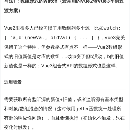
写法1：数组形式的watch（最常用的Vue2转Vue3平滑过
渡方案）
Vue2里很多人已经习惯了用数组列多个源，比如
watch:
，Vue3完美
{ 'a,b'(newVal, oldVal) { ... } }
保留了这个特性，但参数格式有点不一样——Vue2数组形
式的旧值新值是对应的数组，比如a变了但b没动，b的旧值
新值也是一样的；Vue3组合式API的数组形式也是这样。
适用场景
需要获取
所有监听源的新值+旧值
，或者监听源有
基本类型
和对象/数组混合的情况
（这时候用getter函数统一处理所
有源的响应性问题），而且要
懒执行
（初始化不触发，只在
变化时触发）。