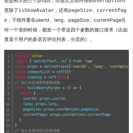
还是刚才的三个props，但这次父组件传的
userOptions
里除了
，还有
、
isShowAvatar
pageSize
currentPag
，子组件要在userId、lang、pageSize、currentPage任
e
何一个变的时候，都发一个带这四个参数的接口请求（比如
查某个用户的多语言评论列表，分页的）。
<script
setup
>
import
{
 watchEffect
,
 ref 
}
 from 
'vue'
const
 props 
=
 defineProps
([
'userId'
,
'lang'
,
'userOption
const
 commentList 
=
 ref
([])
const
 loading 
=
 ref
(
false
)
// 抽公共生成查询参数函数
const
 buildQueryParams 
=
()
=>
{
return
{
    userId
:
 props
.
userId
,
    lang
:
 props
.
lang
,
    pageSize
:
 props
.
userOptions
.
pageSize
,
    currentPage
:
 props
.
userOptions
.
currentPage

}
}
// 抽公共查询评论列表函数