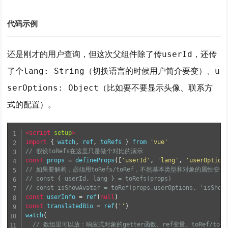
代码示例
还是刚才的用户查询，但这次父组件除了传
，还传
userId
了个
（切换语言的时候用户简介要变）、
lang: String
u
（比如要不要显示头像、联系方
serOptions: Object
式的配置）。
<script
setup
>
import
{
 watch
,
 ref
,
 toRefs 
}
 from 
'vue'
// 假设toRefs在这里只是做个对比的演示
const
 props 
=
 defineProps
([
'userId'
,
'lang'
,
'userOption
// 如果要解构，必须用toRefs/toRef，不然基本类型和对象的属性变
// const { userId, lang } = toRefs(props)
// const isShowAvatar = toRef(props.userOptions, 'isShow
const
 userInfo 
=
 ref
(
null
)
const
 translatedBio 
=
 ref
(
''
)
watch
(
// 数组里可以放：响应式对象的getter函数、ref变量、toRef/toRe