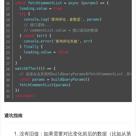
const
 fetchCommentList 
=
 async 
(
params
)
=>
{
  loading
.
value 
=
true
try
{
    console
.
log
(
'查询评论，参数是'
,
 params
)
// 接口逻辑...
// commentList.value = 接口返回的数据
}
catch
(
err
)
{
    console
.
error
(
'查询评论失败'
,
 err
)
}
 finally 
{
    loading
.
value 
=
false
}
}
watchEffect
(()
=>
{
// 直接在这里调用buildQueryParams和fetchCommentLis
const
 params 
=
 buildQueryParams
()
  fetchCommentList
(
params
)
})
</script>
避坑指南
没有旧值
：如果需要对比变化前后的数据（比如从第