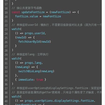
}
// 抽公共更新字号函数
const
 updateFontSize 
=
(
newFontSize
)
=>
{
  fontSize
.
value 
=
}
// 单独监听userId：懒执行，不需要旧值新值对比太多（因为只有一个
watch
(
()
=>
 props
.
userId
,
(
newId
)
=>
{
    fetchUserById
(
newId
)
}
)
// 单独监听lang：立即执行
watch
(
()
=>
 props
.
lang
,
(
newLang
)
=>
{
    switchBioLang
(
newLang
)
},
{
 immediate
:
true
}
)
// 单独监听userOptions的displaySettings.fontSize：深层
// 直接监听嵌套属性的getter更精准，只有这个属性变了才触发，不用整个d
watch
(
()
=>
 props
.
userOptions
.
displaySettings
.
fontSize
,