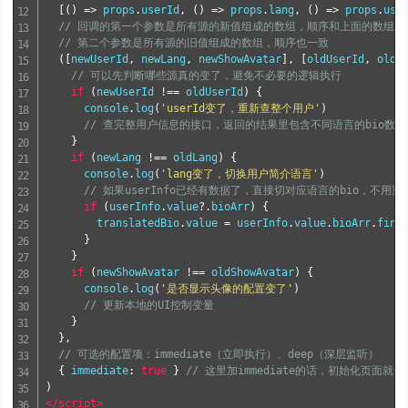
[()
=>
 props
.
userId
,
()
=>
 props
.
lang
,
()
=>
 props
.
use
// 回调的第一个参数是所有源的新值组成的数组，顺序和上面的数组一
// 第二个参数是所有源的旧值组成的数组，顺序也一致
([
newUserId
,
 newLang
,
 newShowAvatar
],
[
oldUserId
,
 oldL
// 可以先判断哪些源真的变了，避免不必要的逻辑执行
if
(
newUserId 
!==
 oldUserId
)
{
      console
.
log
(
'userId变了，重新查整个用户'
)
// 查完整用户信息的接口，返回的结果里包含不同语言的bio数组
}
if
(
newLang 
!==
 oldLang
)
{
      console
.
log
(
'lang变了，切换用户简介语言'
)
// 如果userInfo已经有数据了，直接切对应语言的bio，不用
if
(
userInfo
.
value
?.
bioArr
)
{
        translatedBio
.
value 
=
 userInfo
.
value
.
bioArr
.
find
}
}
if
(
newShowAvatar 
!==
 oldShowAvatar
)
{
      console
.
log
(
'是否显示头像的配置变了'
)
// 更新本地的UI控制变量
}
},
// 可选的配置项：immediate（立即执行）、deep（深层监听）
{
 immediate
:
true
}
// 这里加immediate的话，初始化页面就
)
</script>