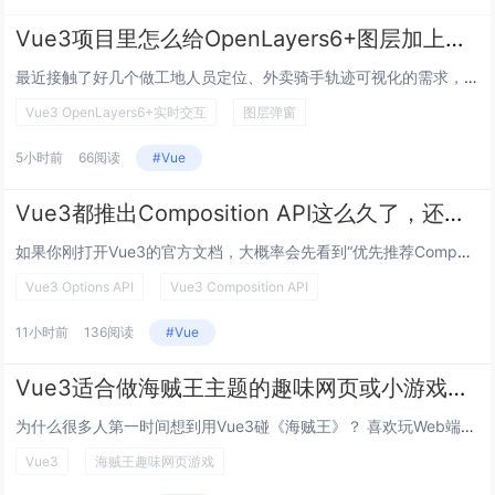
Vue3项目里怎么给OpenLayers6+图层加上流畅的实时交互弹窗？
最近接触了好几个做工地人员定位、外卖骑手轨迹可视化的需求，都是用Vue3搭页面，选OpenLayers做地图底的，但一到...
Vue3 OpenLayers6+实时交互
图层弹窗
5小时前
66阅读
#Vue
Vue3都推出Composition API这么久了，还有必要学Options API吗？
如果你刚打开Vue3的官方文档，大概率会先看到“优先推荐Composition API”的提示，再加上很多新教程都把重心...
Vue3 Options API
Vue3 Composition API
11小时前
136阅读
#Vue
Vue3适合做海贼王主题的趣味网页或小游戏吗？具体怎么做能快速上手又还原出海的热血感？
为什么很多人第一时间想到用Vue3碰《海贼王》？ 喜欢玩Web端小项目的朋友,不管是新手练手还是老油条摸鱼，总能看到几...
Vue3
海贼王趣味网页游戏