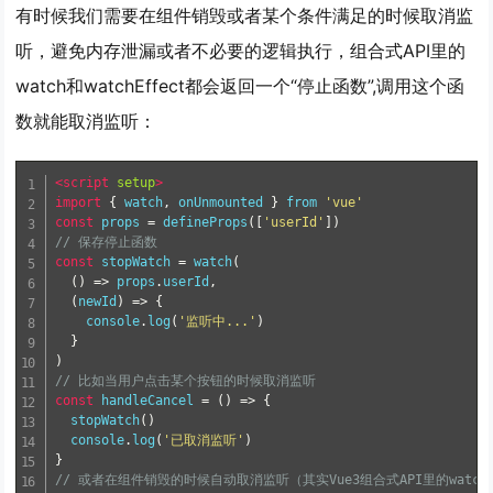
有时候我们需要在组件销毁或者某个条件满足的时候取消监
听，避免内存泄漏或者不必要的逻辑执行，组合式API里的
watch和watchEffect都会返回一个“停止函数”,调用这个函
数就能取消监听：
<script
setup
>
import
{
 watch
,
 onUnmounted 
}
 from 
'vue'
const
 props 
=
 defineProps
([
'userId'
])
// 保存停止函数
const
 stopWatch 
=
 watch
(
()
=>
 props
.
userId
,
(
newId
)
=>
{
    console
.
log
(
'监听中...'
)
}
)
// 比如当用户点击某个按钮的时候取消监听
const
 handleCancel 
=
()
=>
{
  stopWatch
()
  console
.
log
(
'已取消监听'
)
}
// 或者在组件销毁的时候自动取消监听（其实Vue3组合式API里的wat