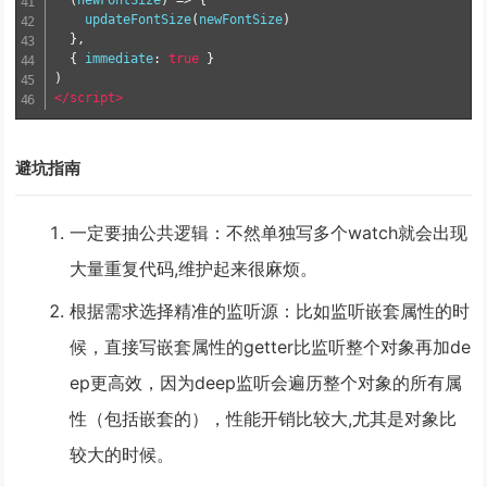
(
newFontSize
)
=>
{
    updateFontSize
(
newFontSize
)
},
{
 immediate
:
true
}
)
</script>
避坑指南
一定要抽公共逻辑
：不然单独写多个watch就会出现
大量重复代码,维护起来很麻烦。
根据需求选择精准的监听源
：比如监听嵌套属性的时
候，直接写嵌套属性的getter比监听整个对象再加de
ep更高效，因为deep监听会遍历整个对象的所有属
性（包括嵌套的），性能开销比较大,尤其是对象比
较大的时候。