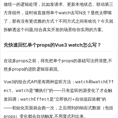
做统一的逻辑处理，比如发请求、更新本地状态、联动第三
方库组件，这时候直接用单个watch去写N次？显然太啰嗦
了，那有没有更优雅的方式？不同方式之间有啥坑？今天就
拆解透这个问题,结合真实开发的场景给你实用的方案。
先快速回忆单个props的Vue3 watch怎么写？
在说多props之前，得先把单个props的基础写法捋清楚,不
然多props的进阶逻辑容易混。
Vue3的组合式API里有两种监听方法：
和
watch
watchEff
。
是“懒执行”的——只有监听的源变化了才会触
ect
watch
发回调；
是“立即执行+自动追踪依赖”的
watchEffect
——初始化页面就会跑一次，之后用到的响应式数据（包括
props）变化都会自动触发,不用显式列出来。