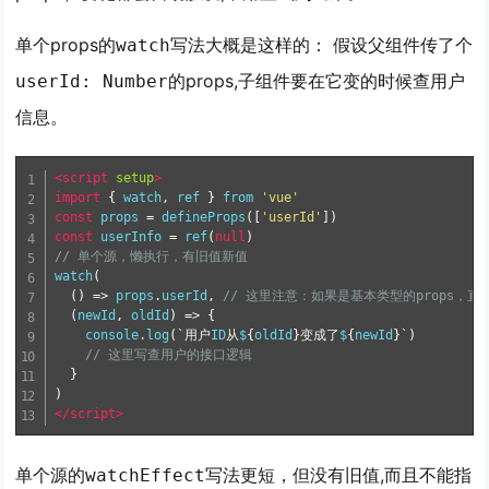
单个props的
写法大概是这样的： 假设父组件传了个
watch
的props,子组件要在它变的时候查用户
userId: Number
信息。
<script
setup
>
import
{
 watch
,
 ref 
}
 from 
'vue'
const
 props 
=
 defineProps
([
'userId'
])
const
 userInfo 
=
 ref
(
null
)
// 单个源，懒执行，有旧值新值
watch
(
()
=>
 props
.
userId
,
// 这里注意：如果是基本类型的props，直接
(
newId
,
 oldId
)
=>
{
    console
.
log
(`用户
ID
从
$
{
oldId
}变成了
$
{
newId
}`)
// 这里写查用户的接口逻辑
}
)
</script>
单个源的
写法更短，但没有旧值,而且不能指
watchEffect