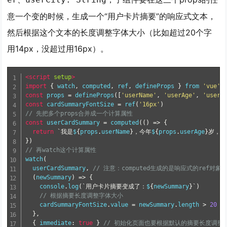
意一个变的时候，生成一个“用户卡片摘要”的响应式文本，
然后根据这个文本的长度调整字体大小（比如超过20个字
用14px，没超过用16px）。
<script
setup
>
import
{
 watch
,
 computed
,
 ref
,
 defineProps 
}
 from 
'vue'
const
 props 
=
 defineProps
([
'userName'
,
'userAge'
,
'userC
const
 cardSummaryFontSize 
=
 ref
(
'16px'
)
// 先把多个props合并成一个计算属性
const
 userCardSummary 
=
 computed
(()
=>
{
return
`我是
$
{
props
.
userName
}，今年
$
{
props
.
userAge
}岁，
})
// 再watch这个计算属性
watch
(
  userCardSummary
,
// 注意：computed生成的是响应式的ref
(
newSummary
)
=>
{
    console
.
log
(`用户卡片摘要变成了：
$
{
newSummary
}`)
// 根据摘要长度调整字体大小
    cardSummaryFontSize
.
value 
=
 newSummary
.
length 
>
20
?
},
{
 immediate
:
true
}
// 初始化页面也要根据默认的摘要长度调整