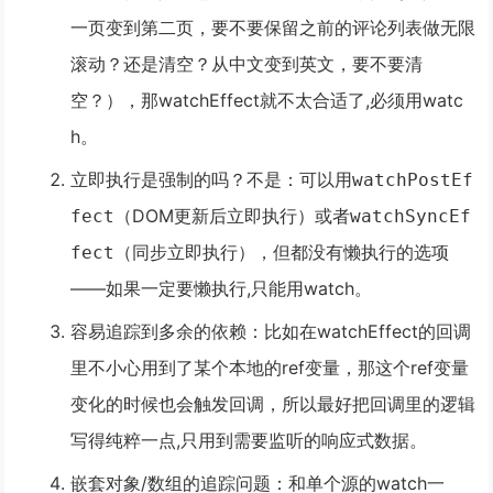
一页变到第二页，要不要保留之前的评论列表做无限
滚动？还是清空？从中文变到英文，要不要清
空？），那watchEffect就不太合适了,必须用watc
h。
立即执行是强制的吗？不是
：可以用
watchPostEf
（DOM更新后立即执行）或者
fect
watchSyncEf
（同步立即执行），但都没有懒执行的选项
fect
——如果一定要懒执行,只能用watch。
容易追踪到多余的依赖
：比如在watchEffect的回调
里不小心用到了某个本地的ref变量，那这个ref变量
变化的时候也会触发回调，所以最好把回调里的逻辑
写得纯粹一点,只用到需要监听的响应式数据。
嵌套对象/数组的追踪问题
：和单个源的watch一