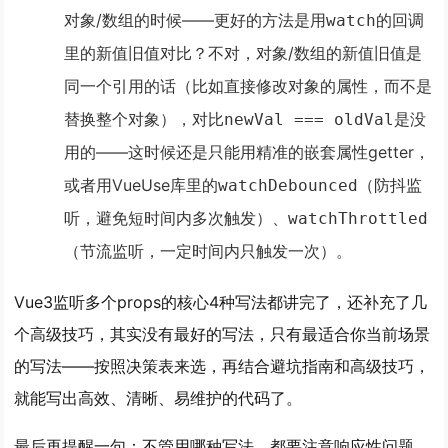
对象/数组的时候
——更好的方法是用
的回调
watch
里的新值旧值对比？不对，对象/数组的新值旧值是
同一个引用的话（比如直接修改对象的属性，而不是
替换整个对象），对比
是没
newVal === oldVal
用的——这时候还是只能用精准的嵌套属性getter，
或者用VueUse库里的
（防抖监
watchDebounced
听，避免短时间内多次触发）、
watchThrottled
（节流监听，一定时间内只触发一次）。
Vue3监听多个props的核心4种写法都讲完了，还补充了几
个高级技巧，其实没有最好的写法，只有最适合你当前场景
的写法——按照决策表来选，再结合避坑指南和高级技巧，
就能写出高效、清晰、易维护的代码了。
最后再提醒一句：不管用哪种写法，都要注意响应性问题