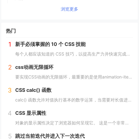
浏览更多
热门
1
新手必须掌握的 10 个 CSS 技能
每个人都应该知道的 CSS 技巧，以提高生产力并快速完成项目。 这里我为初学者收集了10个简单且必须知道的秘诀。 重置.css 某些浏览器对每个元素应用不同的样式，因此最好首先休息一下 CSS。 body, div, h1,h2,...
2
css动画无限循环
要实现CSS动画的无限循环，最重要的是使用animation-iteration-count属性，将其设置为infinite，继续动画就会循环播放。 栗子 CSS动画效果无限循环放大缩小 HTML： <image class="a...
3
CSS calc() 函数
calc() 函数允许对值执行基本的数学运算，当需要对长值进行百分比加法或减法时特别有用。 div { max-width: calc(80% - 100px) }它的工作原理是这样的： div { max-width: calc(...
4
CSS 显示属性
对象的显示属性决定了浏览器如何呈现它。 这是一个非常重要的属性，并且可能具有您可以使用的最多值。 这些值包括： blockinlinenonecontentsflowflow-roottable（以及所有那些table-*）fle...
5
跳过当前迭代并进入下一次迭代