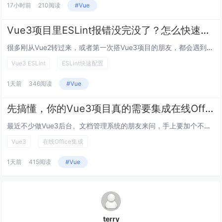
17小时前
210阅读
#Vue
Vue3项目里ESLint报错没完没了？怎么快速配置且不破坏开发节奏？
很多刚从Vue2转过来，或者第一次搭Vue3项目的朋友，都会遇到这个头疼的事：脚手架默认带的ESLint要么一写setu...
Vue3 ESLint
ESLint快速配置
1天前
346阅读
#Vue
先搞懂，你的Vue3项目真的需要集成在线Office吗？
最近不少做Vue3后台、文档管理系统的朋友来问，手上要加个不用跳转到第三方云盘的在线Office预览/改点错别字的功能，...
Vue3
在线Office集成
1天前
415阅读
#Vue
terry