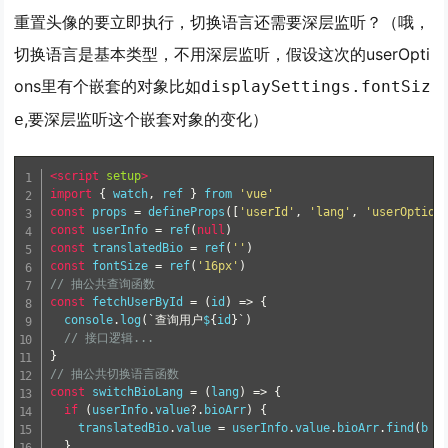
重置头像的要立即执行，切换语言还需要深层监听？（哦，
切换语言是基本类型，不用深层监听，假设这次的userOpti
ons里有个嵌套的对象比如
displaySettings.fontSiz
,要深层监听这个嵌套对象的变化）
e
<script
setup
>
import
{
 watch
,
 ref 
}
 from 
'vue'
const
 props 
=
 defineProps
([
'userId'
,
'lang'
,
'userOption
const
 userInfo 
=
 ref
(
null
)
const
 translatedBio 
=
 ref
(
''
)
const
 fontSize 
=
 ref
(
'16px'
)
// 抽公共查询函数
const
 fetchUserById 
=
(
id
)
=>
{
  console
.
log
(`查询用户
$
{
id
}`)
// 接口逻辑...
}
// 抽公共切换语言函数
const
 switchBioLang 
=
(
lang
)
=>
{
if
(
userInfo
.
value
?.
bioArr
)
{
    translatedBio
.
value 
=
 userInfo
.
value
.
bioArr
.
find
(
b 
=
}