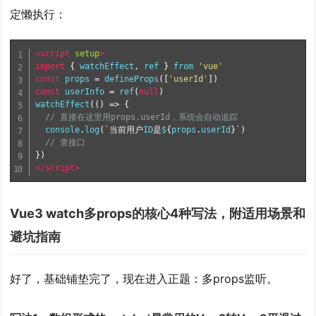
定懒执行：
<script
setup
>
import
{
 watchEffect
,
 ref 
}
 from 
'vue'
const
 props 
=
 defineProps
([
'userId'
])
const
 userInfo 
=
 ref
(
null
)
watchEffect
(()
=>
{
// 直接在这里用props.userId，系统会自动追踪
  console
.
log
(`当前用户
ID
是
$
{
props
.
userId
}`)
// 查接口
})
</script>
Vue3 watch多props的核心4种写法，附适用场景和
避坑指南
好了，基础铺垫完了，现在进入正题：多props监听。