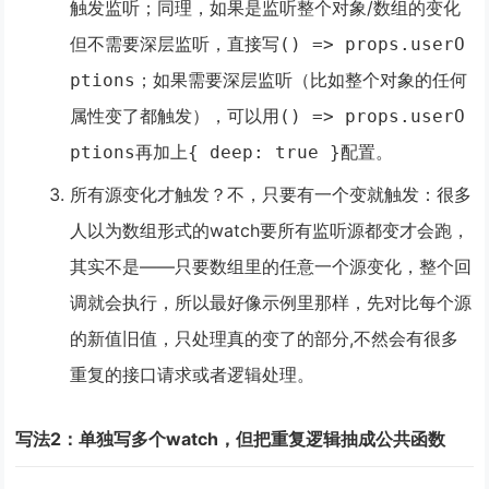
触发监听；同理，如果是监听整个对象/数组的变化
但不需要深层监听，直接写
() => props.userO
；如果需要深层监听（比如整个对象的任何
ptions
属性变了都触发），可以用
() => props.userO
再加上
配置。
ptions
{ deep: true }
所有源变化才触发？不，只要有一个变就触发
：很多
人以为数组形式的watch要所有监听源都变才会跑，
其实不是——只要数组里的任意一个源变化，整个回
调就会执行，所以最好像示例里那样，先对比每个源
的新值旧值，只处理真的变了的部分,不然会有很多
重复的接口请求或者逻辑处理。
写法2：单独写多个watch，但把重复逻辑抽成公共函数