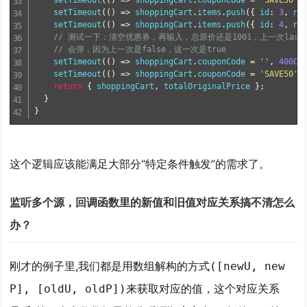
setTimeout
(
(
)
=
>
 shoppingCart
.
couponCode 
=
'SAVE50'
,
setTimeout
(
(
)
=
>
 shoppingCart
.
items
.
push
(
{
 id
:
3
,
 na
setTimeout
(
(
)
=
>
 shoppingCart
.
items
.
push
(
{
 id
:
4
,
 na
// 测试一下：清空优惠券，再输入，总原价还是1001，上一次lastSa
// 会弹，因为上一次是false，这一次是true
setTimeout
(
(
)
=
>
 shoppingCart
.
couponCode 
=
''
,
4000
)
setTimeout
(
(
)
=
>
 shoppingCart
.
couponCode 
=
'SAVE50'
,
return
{
 shoppingCart
,
 totalOriginalPrice 
}
;
}
}
这个逻辑应该能满足大部分“特定条件触发”的需求了。
监听多个源，回调函数里的新值和旧值对应关系搞不清怎么
办？
刚才的例子里,我们都是用数组解构的方式
([newU, new
来获取对应的值，这个对应关系
P], [oldU, oldP])