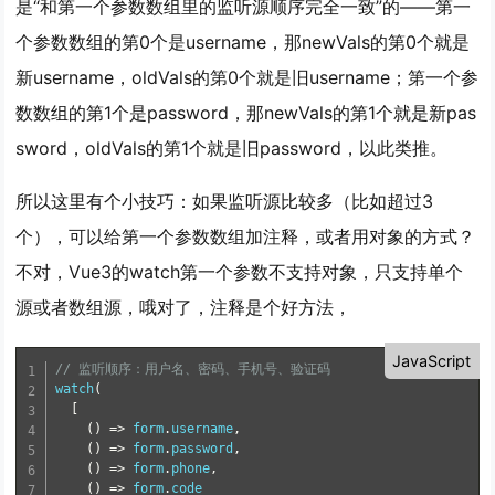
是“和第一个参数数组里的监听源顺序完全一致”的——第一
个参数数组的第0个是username，那newVals的第0个就是
新username，oldVals的第0个就是旧username；第一个参
数数组的第1个是password，那newVals的第1个就是新pas
sword，oldVals的第1个就是旧password，以此类推。
所以这里有个小技巧：如果监听源比较多（比如超过3
个），可以给第一个参数数组加注释，或者用对象的方式？
不对，Vue3的watch第一个参数不支持对象，只支持单个
源或者数组源，哦对了，注释是个好方法，
JavaScript
// 监听顺序：用户名、密码、手机号、验证码
watch
(
[
(
)
=
>
 form
.
username
,
(
)
=
>
 form
.
password
,
(
)
=
>
 form
.
phone
,
(
)
=
>
 form
.
code
