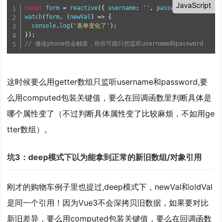
JavaScript
const
 form 
=
reactive
(
{
 username
:
''
,
 password
:
''
,
 phon
watch
(
form
,
(
newVal
)
=
>
{
  console
.
log
(
'表单变化了'
)
;
}
)
;
// 修改phone也会触发，但你可能只想监听username和password
这时候要么用getter数组只监听username和password,要
么用computed包装关键值，要么在回调函数里判断具体是
哪个属性变了（不过判断具体属性变了比较麻烦，不如用ge
tter数组）。
坑3：deep模式下以为能拿到正常的新旧数组/对象引用
刚才的购物车例子里也提过,deep模式下，newVal和oldVal
是同一个引用！因为Vue3不会深拷贝旧数据，如果要对比
新旧差异，要么用computed包装关键值，要么在回调函数