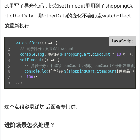
ct里写了异步代码，比如setTimeout里用到了shoppingCa
rt.otherData，那otherData的变化不会触发watchEffect
的重新执行。
JavaScript
watchEffect
(
(
)
=
>
{
// 同步部分：只追踪discount
  console
.
log
(
`折扣是
$
{
shoppingCart
.
discount 
*
10
}
折`
)
;
setTimeout
(
(
)
=
>
{
// 异步部分：不追踪itemCount，修改itemCount不会触发重新执
    console
.
log
(
`当前有
$
{
shoppingCart
.
itemCount
}
件商品`
)
;
}
,
100
)
;
}
)
;
这个点很容易踩坑,后面会专门讲。
进阶场景怎么处理？