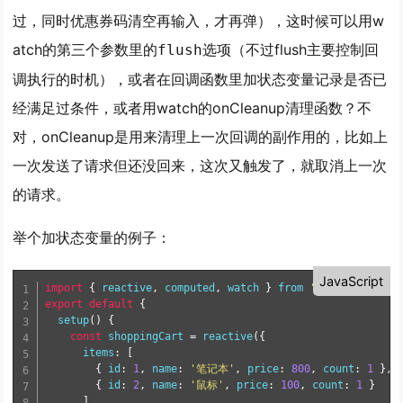
过，同时优惠券码清空再输入，才再弹），这时候可以用w
atch的第三个参数里的
选项（不过flush主要控制回
flush
调执行的时机），或者在回调函数里加状态变量记录是否已
经满足过条件，或者用watch的onCleanup清理函数？不
对，onCleanup是用来清理上一次回调的副作用的，比如上
一次发送了请求但还没回来，这次又触发了，就取消上一次
的请求。
举个加状态变量的例子：
JavaScript
import
{
 reactive
,
 computed
,
 watch 
}
from
'vue'
;
export
default
{
setup
(
)
{
const
 shoppingCart 
=
reactive
(
{
      items
:
[
{
 id
:
1
,
 name
:
'笔记本'
,
 price
:
800
,
 count
:
1
}
,
{
 id
:
2
,
 name
:
'鼠标'
,
 price
:
100
,
 count
:
1
}
]
,