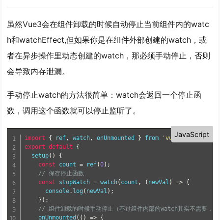
虽然Vue3会在组件卸载的时候自动停止当前组件内的watc
h和watchEffect,但如果你是在
组件外部
创建的watch，或
者在
异步操作里动态创建
的watch，那必须手动停止，否则
会导致内存泄漏。
手动停止watch的方法很简单：watch会返回一个停止函
数，调用这个函数就可以停止监听了。
JavaScript
import
{
 ref
,
 watch
,
 onUnmounted 
}
from
'vue'
;
export
default
{
setup
(
)
{
const
 count 
=
ref
(
0
)
;
// 保存停止函数
const
 stopWatch 
=
watch
(
count
,
(
newVal
)
=
>
{
      console
.
log
(
newVal
)
;
}
)
;
// 组件卸载的时候手动停止（不过组件内部的watch其实不需要
onUnmounted
(
(
)
=
>
{