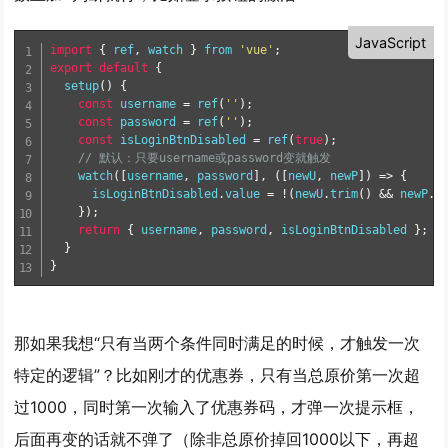
JavaScript
import
{
 ref
,
 watch 
}
from
'vue'
;
export
default
{
setup
(
)
{
const
 username 
=
ref
(
''
)
;
const
 password 
=
ref
(
''
)
;
const
 isLoginBtnDisabled 
=
ref
(
true
)
;
// 默认：只要username或password变就触发
watch
(
[
username
,
 password
]
,
(
[
newU
,
 newP
]
)
=
>
{
      isLoginBtnDisabled
.
value 
=
!
(
newU
.
trim
(
)
&&
 newP
.
t
}
)
;
return
{
 username
,
 password
,
 isLoginBtnDisabled 
}
;
}
}
那如果我想“只有当两个条件同时满足的时候，才触发一次
特定的逻辑”？比如刚才的优惠券，只有当总原价第一次超
过1000，同时第一次输入了优惠券码，才弹一次提示框，
后面再变的话就不弹了（除非总原价掉回1000以下，再超