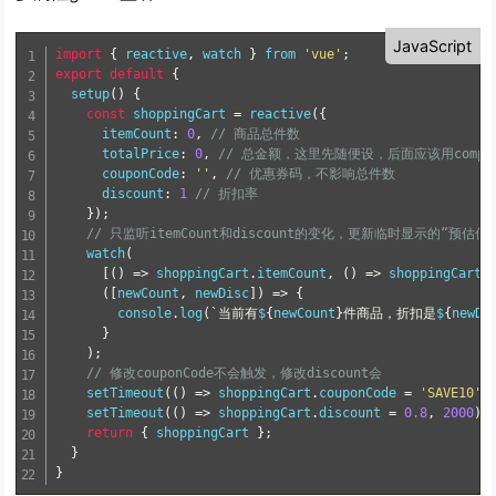
JavaScript
import
{
 reactive
,
 watch 
}
from
'vue'
;
export
default
{
setup
(
)
{
const
 shoppingCart 
=
reactive
(
{
      itemCount
:
0
,
// 商品总件数
      totalPrice
:
0
,
// 总金额，这里先随便设，后面应该用comput
      couponCode
:
''
,
// 优惠券码，不影响总件数
      discount
:
1
// 折扣率
}
)
;
// 只监听itemCount和discount的变化，更新临时显示的“预
watch
(
[
(
)
=
>
 shoppingCart
.
itemCount
,
(
)
=
>
 shoppingCart
.
(
[
newCount
,
 newDisc
]
)
=
>
{
        console
.
log
(
`当前有
$
{
newCount
}
件商品，折扣是
$
{
newDi
}
)
;
// 修改couponCode不会触发，修改discount会
setTimeout
(
(
)
=
>
 shoppingCart
.
couponCode 
=
'SAVE10'
,
setTimeout
(
(
)
=
>
 shoppingCart
.
discount 
=
0.8
,
2000
)
;
return
{
 shoppingCart 
}
;
}
}