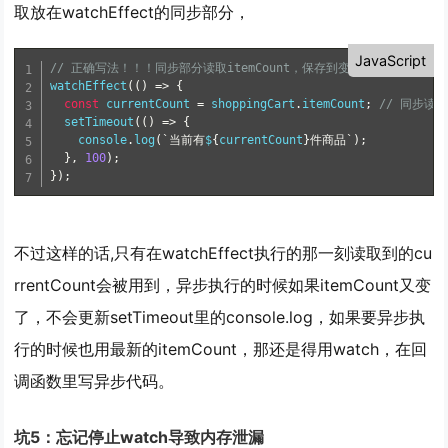
取放在watchEffect的
同步部分
，
JavaScript
// 正确写法！！！同步部分读取itemCount，保存到变量里，异步部分
watchEffect
(
(
)
=
>
{
const
 currentCount 
=
 shoppingCart
.
itemCount
;
// 同步读
setTimeout
(
(
)
=
>
{
    console
.
log
(
`当前有
$
{
currentCount
}
件商品`
)
;
}
,
100
)
;
}
)
;
不过这样的话,只有在watchEffect执行的那一刻读取到的cu
rrentCount会被用到，异步执行的时候如果itemCount又变
了，不会更新setTimeout里的console.log，如果要异步执
行的时候也用最新的itemCount，那还是得用watch，在回
调函数里写异步代码。
坑5：忘记停止watch导致内存泄漏