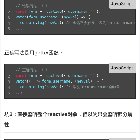
JavaScript
// 错误写法！！！
const
 form 
=
reactive
(
{
 username
:
''
}
)
;
watch
(
form
.
username
,
(
newVal
)
=
>
{
  console
.
log
(
newVal
)
;
// 永远不会触发，因为form.username
}
)
;
正确写法是用getter函数：
JavaScript
// 正确写法！！！
const
 form 
=
reactive
(
{
 username
:
''
}
)
;
watch
(
(
)
=
>
 form
.
username
,
(
newVal
)
=
>
{
  console
.
log
(
newVal
)
;
// 修改form.username会触发
}
)
;
坑2：直接监听整个reactive对象，但以为只会监听部分属
性