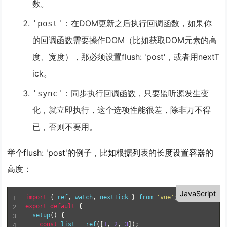
数。
：在DOM更新
之后
执行回调函数，如果你
'post'
的回调函数需要操作DOM（比如获取DOM元素的高
度、宽度），那必须设置flush: 'post'，或者用nextT
ick。
：同步执行回调函数，只要监听源发生变
'sync'
化，就立即执行，这个选项性能很差，除非万不得
已，否则不要用。
举个flush: 'post'的例子，比如根据列表的长度设置容器的
高度：
JavaScript
import
{
 ref
,
 watch
,
 nextTick 
}
from
'vue'
;
export
default
{
setup
(
)
{
const
 list 
=
ref
(
[
1
,
2
,
3
]
)
;