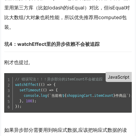
里用第三方库（比如lodash的isEqual）对比，但isEqual对
比大数组/大对象也耗性能，所以优先推荐用computed包
装。
坑4：watchEffect里的异步依赖不会被追踪
刚才也提过,
JavaScript
// 错误写法！！！异步部分的itemCount不会被追踪
watchEffect
(
(
)
=
>
{
setTimeout
(
(
)
=
>
{
    console
.
log
(
`当前有
$
{
shoppingCart
.
itemCount
}
件商品`
)
;
}
,
100
)
;
}
)
;
如果异步部分需要用到响应式数据,应该把响应式数据的读