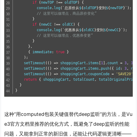
if
(
newTOP 
!==
 oldTOP
)
{
          console
.
log
(
`总原价从
$
{
oldTOP
}
变到
$
{
newTOP
}
`
)
;
// 这里可以做埋点，商品原价变化”
}
if
(
newCC 
!==
 oldCC
)
{
          console
.
log
(
`优惠券从
$
{
oldCC
}
变到
$
{
newCC
}
`
)
;
// 这里可以做埋点，优惠券变更”
}
}
,
{
 immediate
:
true
}
)
;
setTimeout
(
(
)
=
>
 shoppingCart
.
items
[
1
]
.
count 
=
3
,
10
setTimeout
(
(
)
=
>
 shoppingCart
.
items
.
push
(
{
 id
:
3
,
 na
setTimeout
(
(
)
=
>
 shoppingCart
.
couponCode 
=
'SAVE20'
,
return
{
 shoppingCart
,
 totalCount
,
 totalOriginalPric
}
}
这种“用computed包装关键值替代deep监听”的方法，是Vu
e3官方文档里推荐的优化方式，既避免了deep监听的性能
问题，又能拿到正常的新旧值，还能让代码逻辑更清晰——