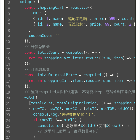
setup
(
)
{
const
 shoppingCart 
=
reactive
(
{
      items
:
[
{
 id
:
1
,
 name
:
'笔记本电脑'
,
 price
:
5999
,
 count
:
1
{
 id
:
2
,
 name
:
'无线鼠标'
,
 price
:
99
,
 count
:
2
}
]
,
      couponCode
:
''
}
)
;
// 计算总数量
const
 totalCount 
=
computed
(
(
)
=
>
{
return
 shoppingCart
.
items
.
reduce
(
(
sum
,
 item
)
=
>
 su
}
)
;
// 计算总原价
const
 totalOriginalPrice 
=
computed
(
(
)
=
>
{
return
 shoppingCart
.
items
.
reduce
(
(
sum
,
 item
)
=
>
 su
}
)
;
// 监听computed属性和优惠券，不需要deep，还能拿到正常的新
watch
(
[
totalCount
,
 totalOriginalPrice
,
(
)
=
>
 shoppingCar
(
[
newTC
,
 newTOP
,
 newCC
]
,
[
oldTC
,
 oldTOP
,
 oldCC
]
)
=
        console
.
log
(
'关键数据变化了！'
)
;
if
(
newTC 
!==
 oldTC
)
{
          console
.
log
(
`总数量从
$
{
oldTC
}
变到
$
{
newTC
}
`
)
;
// 这里可以做埋点，商品数量变化”
}