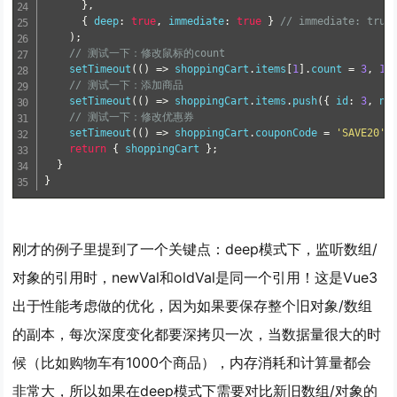
}
,
{
 deep
:
true
,
 immediate
:
true
}
// immediate: t
)
;
// 测试一下：修改鼠标的count
setTimeout
(
(
)
=
>
 shoppingCart
.
items
[
1
]
.
count 
=
3
,
10
// 测试一下：添加商品
setTimeout
(
(
)
=
>
 shoppingCart
.
items
.
push
(
{
 id
:
3
,
 na
// 测试一下：修改优惠券
setTimeout
(
(
)
=
>
 shoppingCart
.
couponCode 
=
'SAVE20'
,
return
{
 shoppingCart 
}
;
}
}
刚才的例子里提到了一个关键点：
deep模式下，监听数组/
对象的引用时，newVal和oldVal是同一个引用
！这是Vue3
出于性能考虑做的优化，因为如果要保存整个旧对象/数组
的副本，每次深度变化都要深拷贝一次，当数据量很大的时
候（比如购物车有1000个商品），内存消耗和计算量都会
非常大，所以如果在deep模式下需要对比新旧数组/对象的