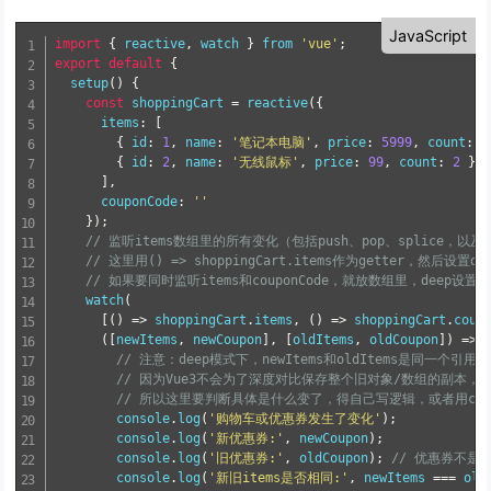
JavaScript
import
{
 reactive
,
 watch 
}
from
'vue'
;
export
default
{
setup
(
)
{
const
 shoppingCart 
=
reactive
(
{
      items
:
[
{
 id
:
1
,
 name
:
'笔记本电脑'
,
 price
:
5999
,
 count
:
1
{
 id
:
2
,
 name
:
'无线鼠标'
,
 price
:
99
,
 count
:
2
}
]
,
      couponCode
:
''
}
)
;
// 监听items数组里的所有变化（包括push、pop、splice，
// 这里用() => shoppingCart.items作为getter，然后设置dee
// 如果要同时监听items和couponCode，就放数组里，deep设置
watch
(
[
(
)
=
>
 shoppingCart
.
items
,
(
)
=
>
 shoppingCart
.
coup
(
[
newItems
,
 newCoupon
]
,
[
oldItems
,
 oldCoupon
]
)
=
>
// 注意：deep模式下，newItems和oldItems是同一个引用！
// 因为Vue3不会为了深度对比保存整个旧对象/数组的副本，
// 所以这里要判断具体是什么变了，得自己写逻辑，或者用com
        console
.
log
(
'购物车或优惠券发生了变化'
)
;
        console
.
log
(
'新优惠券:'
,
 newCoupon
)
;
        console
.
log
(
'旧优惠券:'
,
 oldCoupon
)
;
// 优惠券不是
        console
.
log
(
'新旧items是否相同:'
,
 newItems 
===
 old