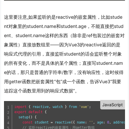
这里要注意,如果监听的是reactive的嵌套属性，比如stude
nt对象里的student.name和student.age，
不能直接把stud
ent、student.name这样的东西（除非是ref包装过的嵌套对
象属性）直接放数组里
——因为Vue3的reactive返回的是
响应式代理的引用，直接监听student的话会监听整个对象
的所有变化，而不是具体的某个属性；直接写student.nam
e的话，那只是普通的字符串/数字，没有响应性，这时候得
用getter函数把嵌套属性“包”成一个函数，告诉Vue3“我要
追踪这个函数里用到的响应式数据”。
JavaScript
import
{
 reactive
,
 watch 
}
from
'vue'
;
export
default
{
setup
(
)
{
const
 student 
=
reactive
(
{
 name
:
''
,
 age
:
0
,
 address
// 监听reactive的嵌套属性：用getter数组