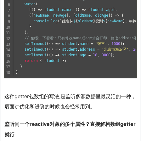
watch
(
[
(
)
=
>
 student
.
name
,
(
)
=
>
 student
.
age
]
,
(
[
newName
,
 newAge
]
,
[
oldName
,
 oldAge
]
)
=
>
{
        console
.
log
(
`姓名从
$
{
oldName
}
变到
$
{
newName
}
，年龄从
}
)
;
// 触发一下看看：只有修改name或age才会打印，修改address不
setTimeout
(
(
)
=
>
 student
.
name 
=
'张三'
,
1000
)
;
setTimeout
(
(
)
=
>
 student
.
address 
=
'北京市海淀区'
,
200
setTimeout
(
(
)
=
>
 student
.
age 
=
18
,
3000
)
;
return
{
 student 
}
;
}
}
这种getter包数组的写法,是监听多源数据里最灵活的一种，
后面讲优化和进阶的时候也会经常用到。
监听同一个reactive对象的多个属性？直接解构数组getter
就行