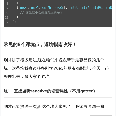
]
,
(
[
newU
,
 newP
,
 newPh
,
 newCo
]
,
[
oldU
,
 oldP
,
 oldPh
,
 oldCo
// 这里就不会搞混对应关系了
}
)
;
常见的5个踩坑点，避坑指南收好！
刚才讲了很多用法,现在咱们来说说新手最容易踩的几个
坑，这些坑我身边很多刚学Vue3的朋友都踩过，今天一起
整理出来，帮大家避避坑。
坑1：直接监听reactive的嵌套属性（不用getter）
刚才已经提过一次,但这个坑太常见了，必须再强调一遍！