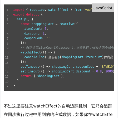
JavaScript
import
{
 reactive
,
 watchEffect 
}
from
'vue'
;
export
default
{
setup
(
)
{
const
 shoppingCart 
=
reactive
(
{
      itemCount
:
0
,
      discount
:
1
,
      couponCode
:
''
}
)
;
// 自动追踪itemCount和discount，立即执行，修改这两个就会
watchEffect
(
(
)
=
>
{
      console
.
log
(
`当前有
$
{
shoppingCart
.
itemCount
}
件商品，
}
)
;
setTimeout
(
(
)
=
>
 shoppingCart
.
couponCode 
=
'SAVE10'
,
setTimeout
(
(
)
=
>
 shoppingCart
.
discount 
=
0.8
,
2000
)
;
return
{
 shoppingCart 
}
;
}
}
不过这里要注意watchEffect的自动追踪机制：它只会追踪
在
同步执行过程中
用到的响应式数据，如果你在watchEffe