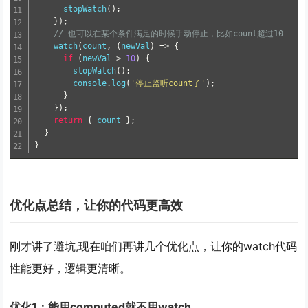
stopWatch
(
)
;
}
)
;
// 也可以在某个条件满足的时候手动停止，比如count超过10
watch
(
count
,
(
newVal
)
=
>
{
if
(
newVal 
>
10
)
{
stopWatch
(
)
;
        console
.
log
(
'停止监听count了'
)
;
}
}
)
;
return
{
 count 
}
;
}
}
优化点总结，让你的代码更高效
刚才讲了避坑,现在咱们再讲几个优化点，让你的watch代码
性能更好，逻辑更清晰。
优化1：能用computed就不用watch