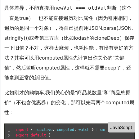
具体差异，不能直接用
判断（这个
newVal === oldVal
一直是true），也不能直接遍历对比属性（因为引用相同，
遍历的是同一个对象），得自己提前用JSON.parse(JSON.
stringify())或者第三方库（比如lodash的cloneDeep）保存
一下旧值？不对，这样太麻烦，也耗性能，有没有更好的方
法？其实可以用computed属性先计算出你关心的“关键
值”，然后监听computed属性，这样就不需要deep了，还
能拿到正常的新旧值。
比如刚才的购物车,我们关心的是“商品总数量”和“商品总原
价”（不包含优惠券）的变化，那可以先写两个computed属
性：
JavaScript
import
{
 reactive
,
 computed
,
 watch 
}
from
'vue'
;
export
default
{