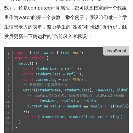
数）、还是computed计算属性，都可以直接塞到一个数组
里作为watch的第一个参数，举个例子，假设咱们做一个学
生信息录入的表单，监听学生的“姓名”和“班级”两个ref，触
发后更新一下侧边栏的“当前录入者标识”：
JavaScript
import
{
 ref
,
 watch 
}
from
'vue'
;
export
default
{
setup
(
)
{
const
 studentName 
=
ref
(
''
)
;
const
 studentClass 
=
ref
(
''
)
;
const
 currentTag 
=
ref
(
'待录入'
)
;
// 数组写法：监听两个ref
watch
(
[
studentName
,
 studentClass
]
,
(
newVals
,
 oldVals
// newVals是[新姓名, 新班级]的数组，oldVals对应旧值
const
[
newName
,
 newCls
]
=
 newVals
;
      currentTag
.
value 
=
 newName 
&&
 newCls 
?
`
$
{
newCls
}
-
}
)
;
return
{
 studentName
,
 studentClass
,
 currentTag 
}
;
}
}