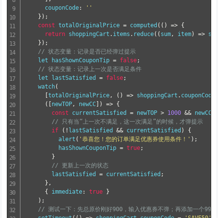
      couponCode
:
''
}
)
;
const
 totalOriginalPrice 
=
computed
(
(
)
=
>
{
return
 shoppingCart
.
items
.
reduce
(
(
sum
,
 item
)
=
>
 su
}
)
;
// 状态变量：记录是否已经弹过提示
let
 hasShownCouponTip 
=
false
;
// 状态变量：记录上一次是否满足条件
let
 lastSatisfied 
=
false
;
watch
(
[
totalOriginalPrice
,
(
)
=
>
 shoppingCart
.
couponCode
(
[
newTOP
,
 newCC
]
)
=
>
{
const
 currentSatisfied 
=
 newTOP 
>
1000
&&
 newCC
.
// 只有当“上一次不满足，这一次满足”的时候，才弹提示
if
(
!
lastSatisfied 
&&
 currentSatisfied
)
{
alert
(
'恭喜您！您的订单满足优惠券使用条件！'
)
;
          hasShownCouponTip 
=
true
;
}
// 更新上一次的状态
        lastSatisfied 
=
 currentSatisfied
;
}
,
{
 immediate
:
true
}
)
;
// 测试一下：先总原价刚好900，输入优惠券不弹；再添加一个99的