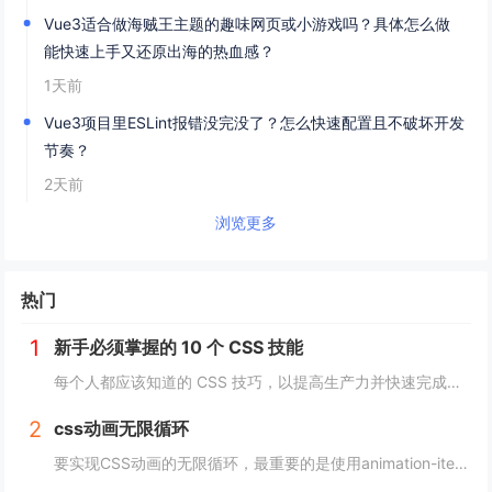
Vue3适合做海贼王主题的趣味网页或小游戏吗？具体怎么做
能快速上手又还原出海的热血感？
1天前
Vue3项目里ESLint报错没完没了？怎么快速配置且不破坏开发
节奏？
2天前
浏览更多
热门
1
新手必须掌握的 10 个 CSS 技能
每个人都应该知道的 CSS 技巧，以提高生产力并快速完成项目。 这里我为初学者收集了10个简单且必须知道的秘诀。 重置.css 某些浏览器对每个元素应用不同的样式，因此最好首先休息一下 CSS。 body, div, h1,h2,...
2
css动画无限循环
要实现CSS动画的无限循环，最重要的是使用animation-iteration-count属性，将其设置为infinite，继续动画就会循环播放。 栗子 CSS动画效果无限循环放大缩小 HTML： <image class="a...