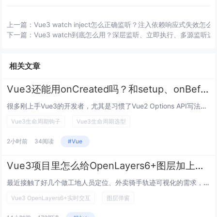
上一篇：
Vue3 watch inject怎么正确监听？注入依赖响应式失效怎么
下一篇：
Vue3 watch到底怎么用？深层监听、立即执行、多源监听
相关文章
Vue3还能用onCreated吗？和setup、onBeforeMount有啥区别？实际开发选哪个好？
很多刚上手Vue3的开发者，尤其是习惯了Vue2 Options API写法的同学，打开编辑器敲代码时总会有这个疑问：印...
Vue3生命周期钩子
Vue3生命周期选型
2小时前
34阅读
#Vue
Vue3项目里怎么给OpenLayers6+图层加上流畅的实时交互弹窗？
最近接触了好几个做工地人员定位、外卖骑手轨迹可视化的需求，都是用Vue3搭页面，选OpenLayers做地图底的，但一到...
Vue3 OpenLayers6+实时交互
图层弹窗