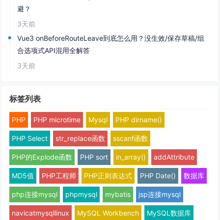
避？
3天前
Vue3 onBeforeRouteLeave到底怎么用？没生效/保存草稿/组
合选项式API混用全解答
3天前
标签列表
PHP
PHP microtime
Mysql
PHP dirname()
PHP Select
str_replace函数
sscanf函数
PHP的Explode函数
PHP sort
in_array()
addAttribute
MD5值
PHP工程师
PHP正则表达式
PHP Date()
数据库
php连接mysql
phpmysql
mybatis
jsp连接mysql
navicatmysqllinux
MySQL Workbench
MySQL数据库