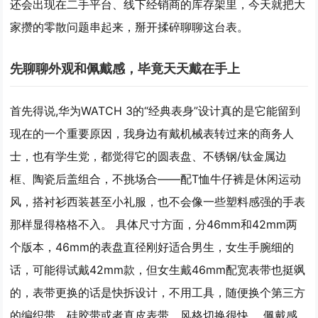
还会出现在二手平台、线下经销商的库存架里，今天就把大
家攒的零散问题串起来，掰开揉碎聊聊这台表。
先聊聊外观和佩戴感，毕竟天天戴在手上
首先得说,华为WATCH 3的“经典表身”设计真的是它能留到
现在的一个重要原因，我身边有戴机械表转过来的商务人
士，也有学生党，都觉得它的圆表盘、不锈钢/钛金属边
框、陶瓷后盖组合，不挑场合——配T恤牛仔裤是休闲运动
风，搭衬衫西装甚至小礼服，也不会像一些塑料感强的手表
那样显得格格不入。 具体尺寸方面，分46mm和42mm两
个版本，46mm的表盘直径刚好适合男生，女生手腕细的
话，可能得试戴42mm款，但女生戴46mm配宽表带也挺飒
的，表带更换的话是快拆设计，不用工具，随便换个第三方
的编织带、硅胶带或者真皮表带，风格切换很快。 佩戴感