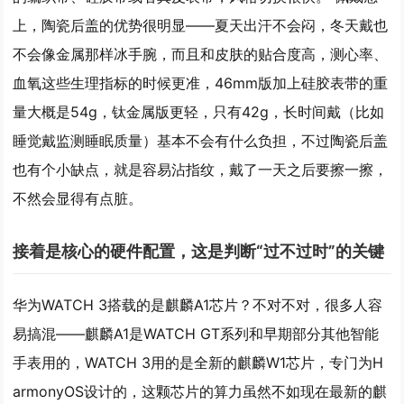
上，陶瓷后盖的优势很明显——夏天出汗不会闷，冬天戴也
不会像金属那样冰手腕，而且和皮肤的贴合度高，测心率、
血氧这些生理指标的时候更准，46mm版加上硅胶表带的重
量大概是54g，钛金属版更轻，只有42g，长时间戴（比如
睡觉戴监测睡眠质量）基本不会有什么负担，不过陶瓷后盖
也有个小缺点，就是容易沾指纹，戴了一天之后要擦一擦，
不然会显得有点脏。
接着是核心的硬件配置，这是判断“过不过时”的关键
华为WATCH 3搭载的是麒麟A1芯片？不对不对，很多人容
易搞混——麒麟A1是WATCH GT系列和早期部分其他智能
手表用的，WATCH 3用的是全新的麒麟W1芯片，专门为H
armonyOS设计的，这颗芯片的算力虽然不如现在最新的麒