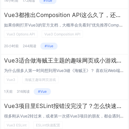
14小时前
172阅读
#Vue
Vue3都推出Composition API这么久了，还有必要学Options API吗？
如果你刚打开Vue3的官方文档，大概率会先看到“优先推荐Composition API”的提示，再加上很多新教程都把重心...
Vue3 Options API
Vue3 Composition API
20小时前
244阅读
#Vue
Vue3适合做海贼王主题的趣味网页或小游戏吗？具体怎么做能快速上手又还原出海的热血感？
为什么很多人第一时间想到用Vue3碰《海贼王》？ 喜欢玩Web端小项目的朋友,不管是新手练手还是老油条摸鱼，总能看到几...
Vue3
海贼王趣味网页游戏
1天前
316阅读
#Vue
Vue3项目里ESLint报错没完没了？怎么快速配置且不破坏开发节奏？
很多刚从Vue2转过来，或者第一次搭Vue3项目的朋友，都会遇到这个头疼的事：脚手架默认带的ESLint要么一写setu...
Vue3 ESLint
ESLint快速配置