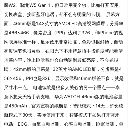
麟W2、骁龙W5 Gen 1，但日常用完全够，比如打开应用、
切换表盘、接听蓝牙电话，都不会有明显的卡顿。 屏幕方
面，46mm版是1.43英寸的AMOLED高清视网膜屏，分辨率
是466×466，像素密度（PPI）达到了326，和iPhone的视
网膜屏标准一样，显示效果非常细腻，色彩也很鲜艳，自动
亮度调节也很灵敏，在阳光下不用特意抬手找角度就能看清
屏幕内容，晚上睡觉戴也会自动调到最低亮度，不会晃眼
睛，42mm版的屏幕是1.32英寸的AMOLED屏，分辨率是4
56×456，PPI也是326，显示效果和46mm版差不多，就是
尺寸小一点。 电池续航是很多人关心的另一个重点——毕
竟不想天天给手表充电，华为WATCH 46mm版的电池容量
是450mAh，官方宣称的续航是：智能模式下14天，超长续
航模式下30天，实际使用下来，智能模式下如果打开蓝牙
电话、ECG、血氧自动监测、心率自动监测、睡眠监测，每