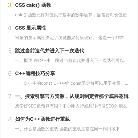
3
CSS calc() 函数
calc() 函数允许对值执行基本的数学运算，当需要对长值进行百分比加法或减法时特别有用。 div { max-width: calc(80% - 100px) }它的工作原理是这样的： div { max-width: calc(...
4
CSS 显示属性
对象的显示属性决定了浏览器如何呈现它。 这是一个非常重要的属性，并且可能具有您可以使用的最多值。 这些值包括： blockinlinenonecontentsflowflow-roottable（以及所有那些table-*）fle...
5
跳过当前迭代并进入下一次迭代
一、概述 在C++中，跳过当前迭代并进入下一次迭代可以使用continue语句来实现。当循环遇到continue语句时，将会立即转到下一次循环的开始处，而不执行当前循环中剩余的代码。 通常情况下，continue语句用于在循环中处理特定的情...
6
C++编程技巧分享
一、C++中的const C++中的const限定符可以用于变量、函数参数、函数返回类型等多种情况。使用const限定符可以使代码更加安全、简洁、易于维护。 1、 const变量 const变量在定义后就不能被修改，这使得代码更加安全...
7
一、搜索引擎官方资源，从规则制定者那学底层逻辑
想学好SEO但预算有限？不少刚入行或想转行做SEO的朋友，都在找免费又靠谱的学习渠道，毕竟SEO知识更新快，花钱买课怕踩坑，不如先从免费资源入手，把基础打牢、摸清行业逻辑再进阶，今天就拆透几个「免费学SEO不踩雷」的平台，不管你是纯新手、有...
8
如何为C++函数进行重载
一、什么是函数的重载 函数的重载是指在同一作用域下，可以定义多个同名函数，但是这些同名函数的参数列表必须不同。参数的不同可以是数量上的不同、类型上的不同、顺序上的不同等，只要这些函数的参数列表不完全一致即可。 二、如何实现函数的重载 1...