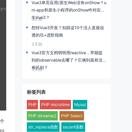
Vue3单页应用/原生Web没有onShow？u
up的上下文中已经是响应式的可以直接用，但watch时要传箭头函数）
ni-app和原生小程序的onShow咋对应原
生Vue3？
3天前
想转Vue3开发？别踩这10个没人直接说
透的坑+进阶指南
3天前
Vue3官方文档明明用reactive，早期提
到的observable去哪了？它俩到底有没
有区别？
3天前
标签列表
PHP
PHP microtime
Mysql
PHP dirname()
PHP Select
个
str_replace函数
sscanf函数
ro