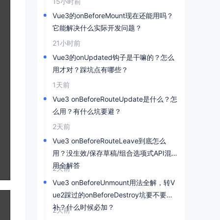
15小时前
Vue3的onBeforeMount现在还能用吗？
它能解决什么实际开发问题？
21小时前
Vue3的onUpdated钩子是干嘛的？怎么
用才对？踩坑点有哪些？
1天前
Vue3 onBeforeRouteUpdate是什么？怎
么用？有什么坑要避？
2天前
Vue3 onBeforeRouteLeave到底怎么
用？没生效/保存草稿/组合选项式API混
用全解答
2天前
Vue3 onBeforeUnmount用法全解，转V
ue2踩过的onBeforeDestroy坑要不要
补？什么时候必加？
2天前