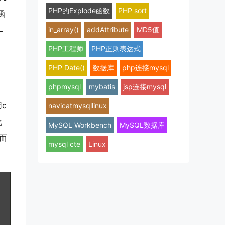
PHP的Explode函数
PHP sort
函
in_array()
addAttribute
MD5值
=
PHP工程师
PHP正则表达式
PHP Date()
数据库
php连接mysql
phpmysql
mybatis
jsp连接mysql
c
navicatmysqllinux
化
MySQL Workbench
MySQL数据库
新而
mysql cte
Linux