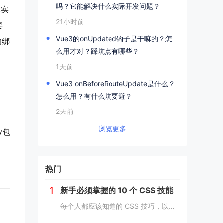
吗？它能解决什么实际开发问题？
其实
21小时前
要
Vue3的onUpdated钩子是干嘛的？怎
的绑
么用才对？踩坑点有哪些？
1天前
Vue3 onBeforeRouteUpdate是什么？
怎么用？有什么坑要避？
2天前
浏览更多
ly包
热门
1
新手必须掌握的 10 个 CSS 技能
，
每个人都应该知道的 CSS 技巧，以提高生产力并快速完成项目。 这里我为初学者收集了10个简单且必须知道的秘诀。 重置.css 某些浏览器对每个元素应用不同的样式，因此最好首先休息一下 CSS。 body, div, h1,h2,...