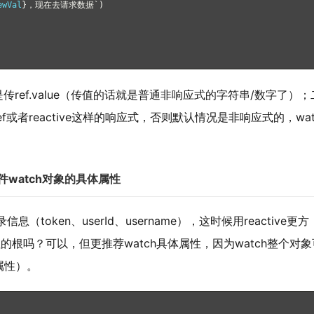
ewVal
}，现在去请求数据`)
是传ref.value（传值的话就是普通非响应式的字符串/数字了）；
ef或者reactive这样的响应式，否则默认情况是非响应式的，wat
组件watch对象的具体属性
oken、userId、username），这时候用reactive更方
的值的根吗？可以，但更推荐watch具体属性，因为watch整个对象
属性）。