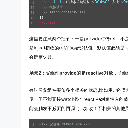
  console
.
log
(`搜索关键词从
 $
{
oldVal
}
变成
 $
{
n
// 模拟请求
// fetchGoods(newVal)
})
</script>
这里要注意两个细节：一是provide时传ref，不
是inject接收的ref如果给默认值，默认值必须是r
会绑定失败。
场景2：父组件provide的是reactive对象，子
有时候父组件要传多个相关的状态,比如用户的登录信息（t
便，但不能直接watch整个reactive对象注入
能会触发不必要的回调（比如改了不相关的其他
<!-- 父组件 Parent.vue -->