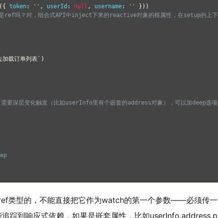
({
 token
:
''
,
 userId
:
null
,
 username
:
''
}))
属性自动是ref吗？对，组合式API中inject下来的reactive对象的根属性，在set
去加载订单列表`)
需要深层变化触发（比如userInfo里有个嵌套的address对象），可以加deep选项
ep
象不是ref类型的，不能直接把它作为watch的第一个参数
——必须传一
到响应式依赖，如果是嵌套属性，比如userInfo.address.p