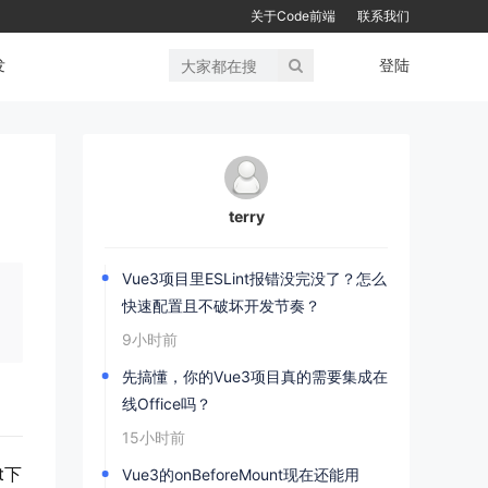
关于Code前端
联系我们
发
登陆
terry
？
Vue3项目里ESLint报错没完没了？怎么
快速配置且不破坏开发节奏？
9小时前
先搞懂，你的Vue3项目真的需要集成在
线Office吗？
15小时前
t下
Vue3的onBeforeMount现在还能用