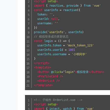
<script
setup
>
import
{
 reactive
,
 provide 
}
 from 
'vue'
const
 userInfo 
=
 reactive
({
  token
:
''
,
  userId
:
null
,
  username
:
''
})
provide
(
'userInfo'
,
 userInfo
)
// 模拟登录成功更新状态
const
 login 
=
()
=>
{
  userInfo
.
token 
=
'mock_token_123'
  userInfo
.
userId 
=
1001
  userInfo
.
username 
=
'小明同学'
}
</script>
<template>
<button
 @
click
=
"login"
>
模拟登录
</button>
<ProfileCard
/>
<OrderList
/>
</template>
<!-- 子组件 OrderList.vue -->
<script
setup
>
import
{
 inject
,
 watch 
}
 from 
'vue'