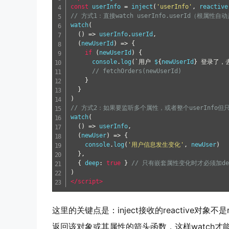
const
 userInfo 
=
 inject
(
'userInfo'
,
 reactive
// 方式1：直接watch userInfo.userId（根
watch
(
()
=>
 userInfo
.
userId
,
(
newUserId
)
=>
{
if
(
newUserId
)
{
      console
.
log
(`用户
 $
{
newUserId
}
登录了，
// fetchOrders(newUserId)
}
}
)
// 方式2：如果要监听多个属性，或者整个userInfo但只
watch
(
()
=>
 userInfo
,
(
newUser
)
=>
{
    console
.
log
(
'用户信息发生变化'
,
 newUser
)
},
{
 deep
:
true
}
// 只有嵌套属性变化时才必须加de
)
</script>
这里的关键点是：
inject接收的reactive对
返回该对象或其属性的箭头函数，这样watch才能追踪