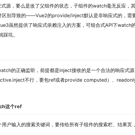
应式源，要么是改了父组件的状态，子组件的watch毫无反应，
设计区别导致的——Vue2的provide/inject默认是非响应式的，需
e3虽然提供了响应式依赖注入的方案，可组合式API下watch
意就踩坑。
watch的正确监听，前提都是
inject接收的是一个合法的响应式源
e.inject不行，要包ref或者provide computed）、readon
ch这个ref
个用户输入的搜索关键词，要传给所有子组件的搜索栏、结果页