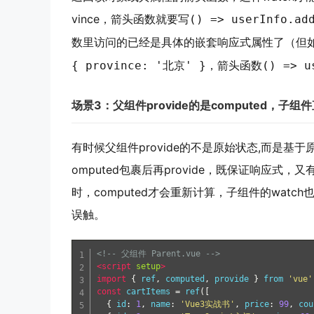
vince，箭头函数就要写
() => userInfo.ad
数里访问的已经是具体的嵌套响应式属性了（但如果
，箭头函数
{ province: '北京' }
() => u
场景3：父组件provide的是computed，子组
有时候父组件provide的不是原始状态,而是
omputed包裹后再provide，既保证响应
时，computed才会重新计算，子组件的watc
误触。
<!-- 父组件 Parent.vue -->
<script
setup
>
import
{
 ref
,
 computed
,
 provide 
}
 from 
'vue'
const
 cartItems 
=
 ref
([
{
 id
:
1
,
 name
:
'Vue3实战书'
,
 price
:
99
,
 cou