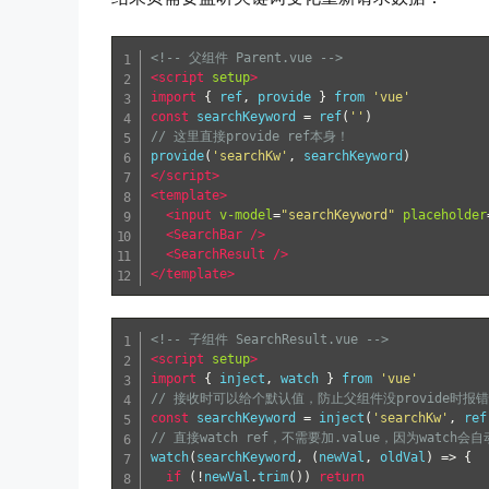
<!-- 父组件 Parent.vue -->
<script
setup
>
import
{
 ref
,
 provide 
}
 from 
'vue'
const
 searchKeyword 
=
 ref
(
''
)
// 这里直接provide ref本身！
provide
(
'searchKw'
,
 searchKeyword
)
</script>
<template>
<input
v-model
=
"searchKeyword"
placeholder
<SearchBar
/>
<SearchResult
/>
</template>
<!-- 子组件 SearchResult.vue -->
<script
setup
>
import
{
 inject
,
 watch 
}
 from 
'vue'
// 接收时可以给个默认值，防止父组件没provide时报错
const
 searchKeyword 
=
 inject
(
'searchKw'
,
 ref
// 直接watch ref，不需要加.value，因为watch会自
watch
(
searchKeyword
,
(
newVal
,
 oldVal
)
=>
{
if
(!
newVal
.
trim
())
return