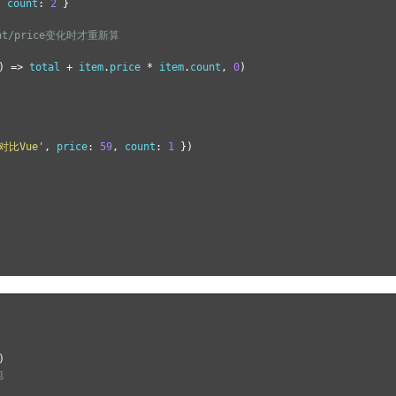
,
 count
:
2
}
unt/price变化时才重新算
)
=>
 total 
+
 item
.
price 
*
 item
.
count
,
0
)
t对比Vue'
,
 price
:
59
,
 count
:
1
})
)
包