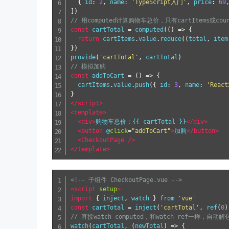
{
 id
:
2
,
 name
:
'TypeScript入门'
,
 price
:
69
])
// 用computed计算购物车总价，只有cartItems或co
const
 cartTotal 
=
 computed
(()
=>
{
return
 cartItems
.
value
.
reduce
((
total
,
 item
})
provide
(
'cartTotal'
,
 cartTotal
)
// 模拟加购
const
 addToCart 
=
()
=>
{
  cartItems
.
value
.
push
({
 id
:
3
,
 name
:
'Reac
}
</script>
<template>
<div>
购物车总价：{{ cartTotal }}
</div>
<button
 @
click
=
"addToCart"
>
加购
</button>
<CheckoutPage
/>
</template>
<!-- 子组件 CheckoutPage.vue -->
<script
setup
>
import
{
 inject
,
 watch 
}
 from 
'vue'
const
 cartTotal 
=
 inject
(
'cartTotal'
,
 ref
(
0
)
// 直接watch computed，和watch ref一样，自动解
watch
(
cartTotal
,
(
newTotal
)
=>
{