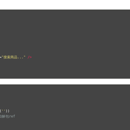
=
"搜索商品..."
/>
(
''
))
动解包ref