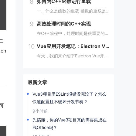
8
如何为C++函数进行重载
一、什么是函数的重载 函数的重载是指在同一作用域下，可以定义多个同名函数，但是这些同名函数的参数列表必须不同。参数的不同可以是数量上的不同、类型上的不同、顺序上的不同等，只要这些函数的参数列表不完全一致即可。 二、如何实现函数的重载 1...
9
高效处理时间的C++实现
在C++编程中，处理时间是很重要的一环。而对于大规模问题，如数据处理、机器学习、计算机视觉等领域，时间的效率更是至关重要。本文将从多个方面阐述如何在C++编程中高效处理时间。 一、使用STL算法 STL（标准模板库）是C++的一个重要部分...
二
10
Vue应用开发笔记：Electron Vue开发的实际应用案例
ch
今天，我们来介绍下Electron Vue开发的实际应用案例，一起往下学习吧！开头：Electron Vue开发的实际应用案例随着移动互联网的不断普及，桌面应用程序的需求也越来越多。而Electron Vue作为一种基于JavaScript...
最新文章
Vue3项目里ESLint报错没完没了？怎么
快速配置且不破坏开发节奏？
可
9小时前
先搞懂，你的Vue3项目真的需要集成在
线Office吗？