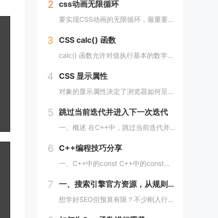
2
css动画无限循环
要实现CSS动画的无限循环，最重要的是使用animation-iteration-count属性，将其设置为infinite，继续动画就会循环播放。 栗子 CSS动画效果无限循环放大缩小 HTML： <image class="a...
3
CSS calc() 函数
calc() 函数允许对值执行基本的数学运算，当需要对长值进行百分比加法或减法时特别有用。 div { max-width: calc(80% - 100px) }它的工作原理是这样的： div { max-width: calc(...
4
CSS 显示属性
对象的显示属性决定了浏览器如何呈现它。 这是一个非常重要的属性，并且可能具有您可以使用的最多值。 这些值包括： blockinlinenonecontentsflowflow-roottable（以及所有那些table-*）fle...
5
跳过当前迭代并进入下一次迭代
一、概述 在C++中，跳过当前迭代并进入下一次迭代可以使用continue语句来实现。当循环遇到continue语句时，将会立即转到下一次循环的开始处，而不执行当前循环中剩余的代码。 通常情况下，continue语句用于在循环中处理特定的情...
6
C++编程技巧分享
一、C++中的const C++中的const限定符可以用于变量、函数参数、函数返回类型等多种情况。使用const限定符可以使代码更加安全、简洁、易于维护。 1、 const变量 const变量在定义后就不能被修改，这使得代码更加安全...
7
一、搜索引擎官方资源，从规则制定者那学底层逻辑
想学好SEO但预算有限？不少刚入行或想转行做SEO的朋友，都在找免费又靠谱的学习渠道，毕竟SEO知识更新快，花钱买课怕踩坑，不如先从免费资源入手，把基础打牢、摸清行业逻辑再进阶，今天就拆透几个「免费学SEO不踩雷」的平台，不管你是纯新手、有...