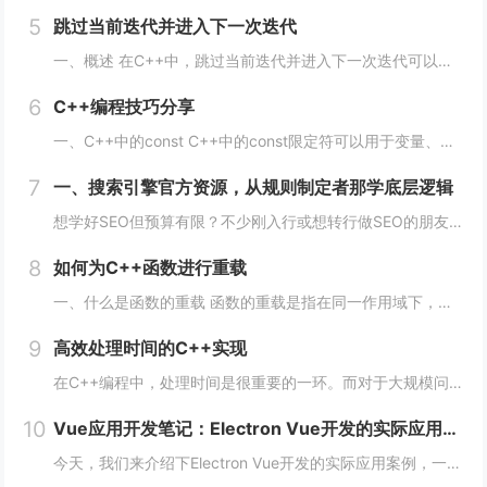
5
跳过当前迭代并进入下一次迭代
一、概述 在C++中，跳过当前迭代并进入下一次迭代可以使用continue语句来实现。当循环遇到continue语句时，将会立即转到下一次循环的开始处，而不执行当前循环中剩余的代码。 通常情况下，continue语句用于在循环中处理特定的情...
6
C++编程技巧分享
一、C++中的const C++中的const限定符可以用于变量、函数参数、函数返回类型等多种情况。使用const限定符可以使代码更加安全、简洁、易于维护。 1、 const变量 const变量在定义后就不能被修改，这使得代码更加安全...
7
一、搜索引擎官方资源，从规则制定者那学底层逻辑
想学好SEO但预算有限？不少刚入行或想转行做SEO的朋友，都在找免费又靠谱的学习渠道，毕竟SEO知识更新快，花钱买课怕踩坑，不如先从免费资源入手，把基础打牢、摸清行业逻辑再进阶，今天就拆透几个「免费学SEO不踩雷」的平台，不管你是纯新手、有...
8
如何为C++函数进行重载
一、什么是函数的重载 函数的重载是指在同一作用域下，可以定义多个同名函数，但是这些同名函数的参数列表必须不同。参数的不同可以是数量上的不同、类型上的不同、顺序上的不同等，只要这些函数的参数列表不完全一致即可。 二、如何实现函数的重载 1...
9
高效处理时间的C++实现
在C++编程中，处理时间是很重要的一环。而对于大规模问题，如数据处理、机器学习、计算机视觉等领域，时间的效率更是至关重要。本文将从多个方面阐述如何在C++编程中高效处理时间。 一、使用STL算法 STL（标准模板库）是C++的一个重要部分...
10
Vue应用开发笔记：Electron Vue开发的实际应用案例
今天，我们来介绍下Electron Vue开发的实际应用案例，一起往下学习吧！开头：Electron Vue开发的实际应用案例随着移动互联网的不断普及，桌面应用程序的需求也越来越多。而Electron Vue作为一种基于JavaScript...