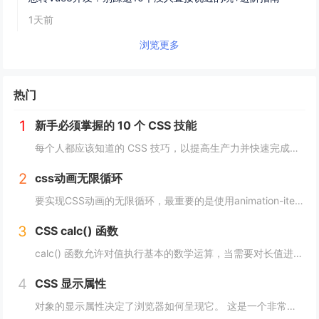
1天前
浏览更多
热门
1
新手必须掌握的 10 个 CSS 技能
每个人都应该知道的 CSS 技巧，以提高生产力并快速完成项目。 这里我为初学者收集了10个简单且必须知道的秘诀。 重置.css 某些浏览器对每个元素应用不同的样式，因此最好首先休息一下 CSS。 body, div, h1,h2,...
2
css动画无限循环
要实现CSS动画的无限循环，最重要的是使用animation-iteration-count属性，将其设置为infinite，继续动画就会循环播放。 栗子 CSS动画效果无限循环放大缩小 HTML： <image class="a...
3
CSS calc() 函数
calc() 函数允许对值执行基本的数学运算，当需要对长值进行百分比加法或减法时特别有用。 div { max-width: calc(80% - 100px) }它的工作原理是这样的： div { max-width: calc(...
4
CSS 显示属性
对象的显示属性决定了浏览器如何呈现它。 这是一个非常重要的属性，并且可能具有您可以使用的最多值。 这些值包括： blockinlinenonecontentsflowflow-roottable（以及所有那些table-*）fle...