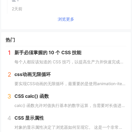
2天前
浏览更多
热门
1
新手必须掌握的 10 个 CSS 技能
每个人都应该知道的 CSS 技巧，以提高生产力并快速完成项目。 这里我为初学者收集了10个简单且必须知道的秘诀。 重置.css 某些浏览器对每个元素应用不同的样式，因此最好首先休息一下 CSS。 body, div, h1,h2,...
2
css动画无限循环
要实现CSS动画的无限循环，最重要的是使用animation-iteration-count属性，将其设置为infinite，继续动画就会循环播放。 栗子 CSS动画效果无限循环放大缩小 HTML： <image class="a...
3
CSS calc() 函数
calc() 函数允许对值执行基本的数学运算，当需要对长值进行百分比加法或减法时特别有用。 div { max-width: calc(80% - 100px) }它的工作原理是这样的： div { max-width: calc(...
4
CSS 显示属性
对象的显示属性决定了浏览器如何呈现它。 这是一个非常重要的属性，并且可能具有您可以使用的最多值。 这些值包括： blockinlinenonecontentsflowflow-roottable（以及所有那些table-*）fle...