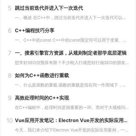
5
跳过当前迭代并进入下一次迭代
一、概述 在C++中，跳过当前迭代并进入下一次迭代可以使用continue语句来实现。当循环遇到continue语句时，将会立即转到下一次循环的开始处，而不执行当前循环中剩余的代码。 通常情况下，continue语句用于在循环中处理特定的情...
6
C++编程技巧分享
一、C++中的const C++中的const限定符可以用于变量、函数参数、函数返回类型等多种情况。使用const限定符可以使代码更加安全、简洁、易于维护。 1、 const变量 const变量在定义后就不能被修改，这使得代码更加安全...
7
一、搜索引擎官方资源，从规则制定者那学底层逻辑
想学好SEO但预算有限？不少刚入行或想转行做SEO的朋友，都在找免费又靠谱的学习渠道，毕竟SEO知识更新快，花钱买课怕踩坑，不如先从免费资源入手，把基础打牢、摸清行业逻辑再进阶，今天就拆透几个「免费学SEO不踩雷」的平台，不管你是纯新手、有...
8
如何为C++函数进行重载
一、什么是函数的重载 函数的重载是指在同一作用域下，可以定义多个同名函数，但是这些同名函数的参数列表必须不同。参数的不同可以是数量上的不同、类型上的不同、顺序上的不同等，只要这些函数的参数列表不完全一致即可。 二、如何实现函数的重载 1...
9
高效处理时间的C++实现
在C++编程中，处理时间是很重要的一环。而对于大规模问题，如数据处理、机器学习、计算机视觉等领域，时间的效率更是至关重要。本文将从多个方面阐述如何在C++编程中高效处理时间。 一、使用STL算法 STL（标准模板库）是C++的一个重要部分...
10
Vue应用开发笔记：Electron Vue开发的实际应用案例
今天，我们来介绍下Electron Vue开发的实际应用案例，一起往下学习吧！开头：Electron Vue开发的实际应用案例随着移动互联网的不断普及，桌面应用程序的需求也越来越多。而Electron Vue作为一种基于JavaScript...